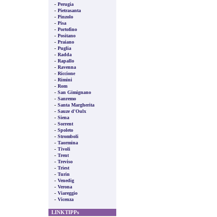
-
Perugia
-
Pietrasanta
-
Pinzolo
-
Pisa
-
Portofino
-
Positano
-
Praiano
-
Puglia
-
Radda
-
Rapallo
-
Ravenna
-
Riccione
-
Rimini
-
Rom
-
San Gimignano
-
Sanremo
-
Santa Margherita
-
Sauze d'Oulx
-
Siena
-
Sorrent
-
Spoleto
-
Stromboli
-
Taormina
-
Tivoli
-
Trent
-
Treviso
-
Triest
-
Turin
-
Venedig
-
Verona
-
Viareggio
-
Vicenza
LINKTIPPs