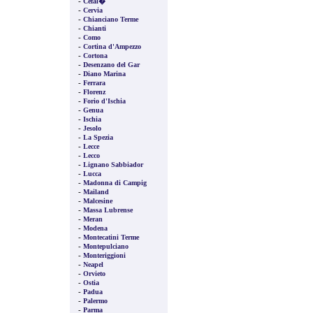
-
Cefal�
-
Cervia
-
Chianciano Terme
-
Chianti
-
Como
-
Cortina d'Ampezzo
-
Cortona
-
Desenzano del Gar
-
Diano Marina
-
Ferrara
-
Florenz
-
Forio d'Ischia
-
Genua
-
Ischia
-
Jesolo
-
La Spezia
-
Lecce
-
Lecco
-
Lignano Sabbiador
-
Lucca
-
Madonna di Campig
-
Mailand
-
Malcesine
-
Massa Lubrense
-
Meran
-
Modena
-
Montecatini Terme
-
Montepulciano
-
Monteriggioni
-
Neapel
-
Orvieto
-
Ostia
-
Padua
-
Palermo
-
Parma