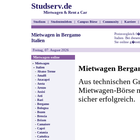
Studserv.de
Mietwagen & Rent a Car
Studium
|
Studentenleben
|
Campus Börse
|
Community
|
Karriere
|
Preisvergleich f
Mietwagen in Bergamo
Italien. Bei dies
Italien
Sie online g�nst
Freitag, 07. August 2026
Mietwagen online
»
Mietwagen
Mietwagen Bergam
»
Italien
-
Abano Terme
-
Amalfi
Aus technischen Gr
-
Anacapri
-
Aosta
-
Mietwagen-Börse nic
Arezzo
-
Assisi
-
Asti
sicher erfolgreich.
-
Bari
-
Bergamo
-
Bologna
-
Bozen
-
Brescia
-
Brixen
-
Camaiore
-
Capri
-
Catania
-
Cattolica