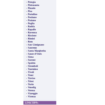
-
Perugia
-
Pietrasanta
-
Pinzolo
-
Pisa
-
Portofino
-
Positano
-
Praiano
-
Puglia
-
Radda
-
Rapallo
-
Ravenna
-
Riccione
-
Rimini
-
Rom
-
San Gimignano
-
Sanremo
-
Santa Margherita
-
Sauze d'Oulx
-
Siena
-
Sorrent
-
Spoleto
-
Stromboli
-
Taormina
-
Tivoli
-
Trent
-
Treviso
-
Triest
-
Turin
-
Venedig
-
Verona
-
Viareggio
-
Vicenza
LINKTIPPs