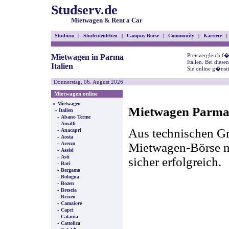
Studserv.de
Mietwagen & Rent a Car
Studium
|
Studentenleben
|
Campus Börse
|
Community
|
Karriere
|
Preisvergleich f
Mietwagen in Parma
Italien. Bei dies
Italien
Sie online g�nst
Donnerstag, 06. August 2026
Mietwagen online
»
Mietwagen
Mietwagen Parma 
»
Italien
-
Abano Terme
-
Amalfi
Aus technischen Gr
-
Anacapri
-
Aosta
-
Mietwagen-Börse nic
Arezzo
-
Assisi
-
Asti
sicher erfolgreich.
-
Bari
-
Bergamo
-
Bologna
-
Bozen
-
Brescia
-
Brixen
-
Camaiore
-
Capri
-
Catania
-
Cattolica