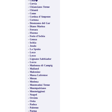
-
Cefal�
-
Cervia
-
Chianciano Terme
-
Chianti
-
Como
-
Cortina d'Ampezzo
-
Cortona
-
Desenzano del Gar
-
Diano Marina
-
Ferrara
-
Florenz
-
Forio d'Ischia
-
Genua
-
Ischia
-
Jesolo
-
La Spezia
-
Lecce
-
Lecco
-
Lignano Sabbiador
-
Lucca
-
Madonna di Campig
-
Mailand
-
Malcesine
-
Massa Lubrense
-
Meran
-
Modena
-
Montecatini Terme
-
Montepulciano
-
Monteriggioni
-
Neapel
-
Orvieto
-
Ostia
-
Padua
-
Palermo
-
Parma