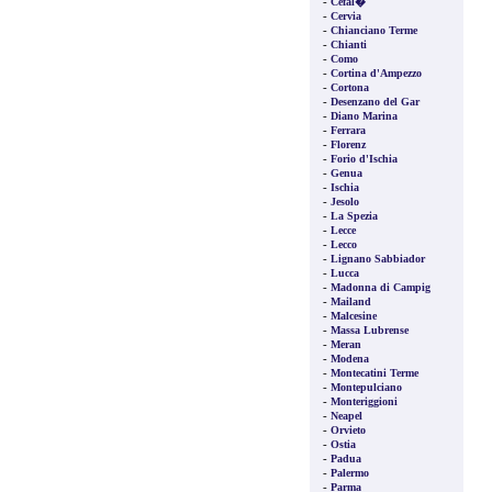
-
Cefal�
-
Cervia
-
Chianciano Terme
-
Chianti
-
Como
-
Cortina d'Ampezzo
-
Cortona
-
Desenzano del Gar
-
Diano Marina
-
Ferrara
-
Florenz
-
Forio d'Ischia
-
Genua
-
Ischia
-
Jesolo
-
La Spezia
-
Lecce
-
Lecco
-
Lignano Sabbiador
-
Lucca
-
Madonna di Campig
-
Mailand
-
Malcesine
-
Massa Lubrense
-
Meran
-
Modena
-
Montecatini Terme
-
Montepulciano
-
Monteriggioni
-
Neapel
-
Orvieto
-
Ostia
-
Padua
-
Palermo
-
Parma