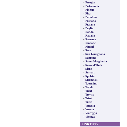
-
Perugia
-
Pietrasanta
-
Pinzolo
-
Pisa
-
Portofino
-
Positano
-
Praiano
-
Puglia
-
Radda
-
Rapallo
-
Ravenna
-
Riccione
-
Rimini
-
Rom
-
San Gimignano
-
Sanremo
-
Santa Margherita
-
Sauze d'Oulx
-
Siena
-
Sorrent
-
Spoleto
-
Stromboli
-
Taormina
-
Tivoli
-
Trent
-
Treviso
-
Triest
-
Turin
-
Venedig
-
Verona
-
Viareggio
-
Vicenza
LINKTIPPs