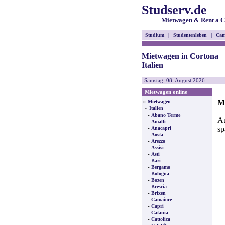
Studserv.de
Mietwagen & Rent a C
Studium
|
Studentenleben
|
Cam
Mietwagen in Cortona
Italien
Samstag, 08. August 2026
Mietwagen online
Mi
»
Mietwagen
»
Italien
-
Abano Terme
Au
-
Amalfi
sp
-
Anacapri
-
Aosta
-
Arezzo
-
Assisi
-
Asti
-
Bari
-
Bergamo
-
Bologna
-
Bozen
-
Brescia
-
Brixen
-
Camaiore
-
Capri
-
Catania
-
Cattolica