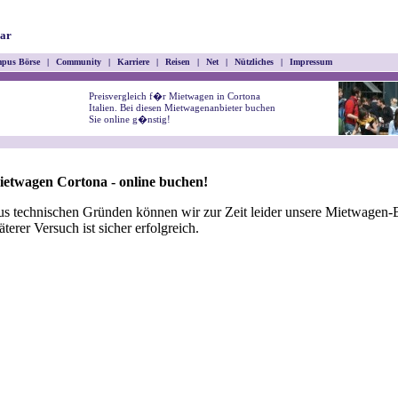
ar
pus Börse
|
Community
|
Karriere
|
Reisen
|
Net
|
Nützliches
|
Impressum
Preisvergleich f�r Mietwagen in Cortona
Italien. Bei diesen Mietwagenanbieter buchen
Sie online g�nstig!
etwagen Cortona - online buchen!
s technischen Gründen können wir zur Zeit leider unsere Mietwagen-B
äterer Versuch ist sicher erfolgreich.