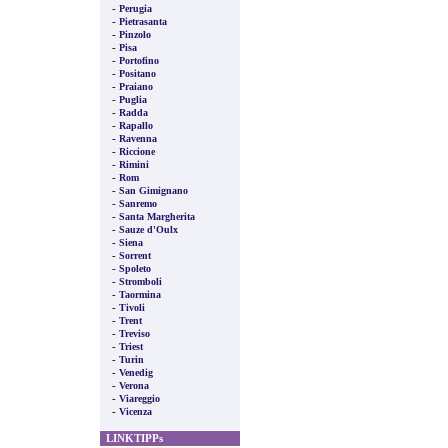
-
Perugia
-
Pietrasanta
-
Pinzolo
-
Pisa
-
Portofino
-
Positano
-
Praiano
-
Puglia
-
Radda
-
Rapallo
-
Ravenna
-
Riccione
-
Rimini
-
Rom
-
San Gimignano
-
Sanremo
-
Santa Margherita
-
Sauze d'Oulx
-
Siena
-
Sorrent
-
Spoleto
-
Stromboli
-
Taormina
-
Tivoli
-
Trent
-
Treviso
-
Triest
-
Turin
-
Venedig
-
Verona
-
Viareggio
-
Vicenza
LINKTIPPs