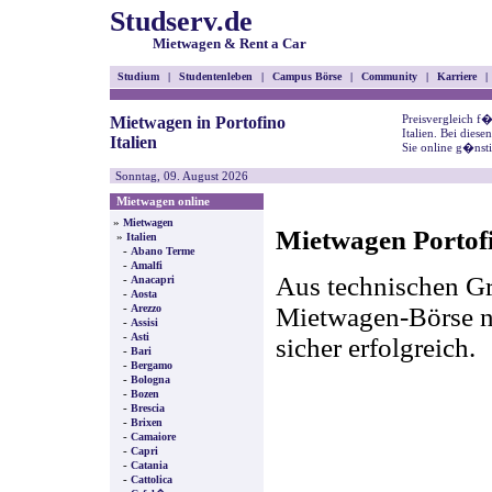
Studserv.de
Mietwagen & Rent a Car
Studium
|
Studentenleben
|
Campus Börse
|
Community
|
Karriere
|
Preisvergleich f
Mietwagen in Portofino
Italien. Bei dies
Italien
Sie online g�nst
Sonntag, 09. August 2026
Mietwagen online
»
Mietwagen
Mietwagen Portofi
»
Italien
-
Abano Terme
-
Amalfi
Aus technischen Gr
-
Anacapri
-
Aosta
-
Mietwagen-Börse nic
Arezzo
-
Assisi
-
Asti
sicher erfolgreich.
-
Bari
-
Bergamo
-
Bologna
-
Bozen
-
Brescia
-
Brixen
-
Camaiore
-
Capri
-
Catania
-
Cattolica