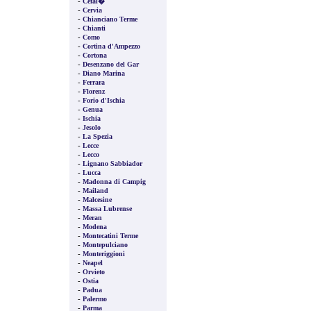
-
Cefal�
-
Cervia
-
Chianciano Terme
-
Chianti
-
Como
-
Cortina d'Ampezzo
-
Cortona
-
Desenzano del Gar
-
Diano Marina
-
Ferrara
-
Florenz
-
Forio d'Ischia
-
Genua
-
Ischia
-
Jesolo
-
La Spezia
-
Lecce
-
Lecco
-
Lignano Sabbiador
-
Lucca
-
Madonna di Campig
-
Mailand
-
Malcesine
-
Massa Lubrense
-
Meran
-
Modena
-
Montecatini Terme
-
Montepulciano
-
Monteriggioni
-
Neapel
-
Orvieto
-
Ostia
-
Padua
-
Palermo
-
Parma