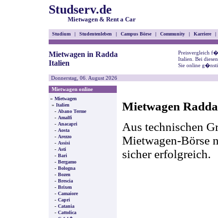
Studserv.de
Mietwagen & Rent a Car
Studium
|
Studentenleben
|
Campus Börse
|
Community
|
Karriere
|
Preisvergleich f
Mietwagen in Radda
Italien. Bei dies
Italien
Sie online g�nst
Donnerstag, 06. August 2026
Mietwagen online
»
Mietwagen
Mietwagen Radda 
»
Italien
-
Abano Terme
-
Amalfi
Aus technischen Gr
-
Anacapri
-
Aosta
-
Mietwagen-Börse nic
Arezzo
-
Assisi
-
Asti
sicher erfolgreich.
-
Bari
-
Bergamo
-
Bologna
-
Bozen
-
Brescia
-
Brixen
-
Camaiore
-
Capri
-
Catania
-
Cattolica