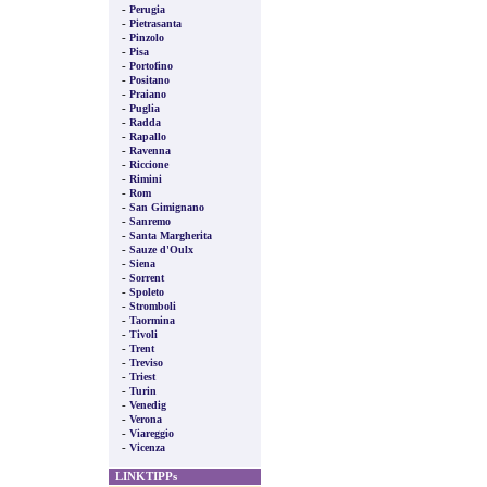
-
Perugia
-
Pietrasanta
-
Pinzolo
-
Pisa
-
Portofino
-
Positano
-
Praiano
-
Puglia
-
Radda
-
Rapallo
-
Ravenna
-
Riccione
-
Rimini
-
Rom
-
San Gimignano
-
Sanremo
-
Santa Margherita
-
Sauze d'Oulx
-
Siena
-
Sorrent
-
Spoleto
-
Stromboli
-
Taormina
-
Tivoli
-
Trent
-
Treviso
-
Triest
-
Turin
-
Venedig
-
Verona
-
Viareggio
-
Vicenza
LINKTIPPs