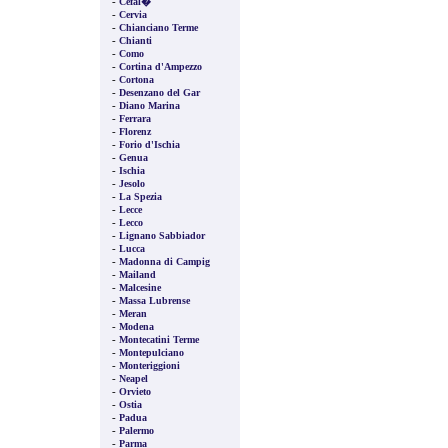
-
Cefal�
-
Cervia
-
Chianciano Terme
-
Chianti
-
Como
-
Cortina d'Ampezzo
-
Cortona
-
Desenzano del Gar
-
Diano Marina
-
Ferrara
-
Florenz
-
Forio d'Ischia
-
Genua
-
Ischia
-
Jesolo
-
La Spezia
-
Lecce
-
Lecco
-
Lignano Sabbiador
-
Lucca
-
Madonna di Campig
-
Mailand
-
Malcesine
-
Massa Lubrense
-
Meran
-
Modena
-
Montecatini Terme
-
Montepulciano
-
Monteriggioni
-
Neapel
-
Orvieto
-
Ostia
-
Padua
-
Palermo
-
Parma