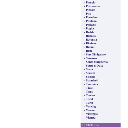
-
Perugia
-
Pietrasanta
-
Pinzolo
-
Pisa
-
Portofino
-
Positano
-
Praiano
-
Puglia
-
Radda
-
Rapallo
-
Ravenna
-
Riccione
-
Rimini
-
Rom
-
San Gimignano
-
Sanremo
-
Santa Margherita
-
Sauze d'Oulx
-
Siena
-
Sorrent
-
Spoleto
-
Stromboli
-
Taormina
-
Tivoli
-
Trent
-
Treviso
-
Triest
-
Turin
-
Venedig
-
Verona
-
Viareggio
-
Vicenza
LINKTIPPs