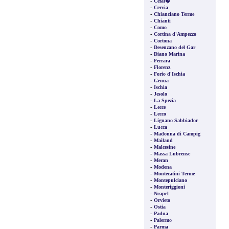
-
Cefal�
-
Cervia
-
Chianciano Terme
-
Chianti
-
Como
-
Cortina d'Ampezzo
-
Cortona
-
Desenzano del Gar
-
Diano Marina
-
Ferrara
-
Florenz
-
Forio d'Ischia
-
Genua
-
Ischia
-
Jesolo
-
La Spezia
-
Lecce
-
Lecco
-
Lignano Sabbiador
-
Lucca
-
Madonna di Campig
-
Mailand
-
Malcesine
-
Massa Lubrense
-
Meran
-
Modena
-
Montecatini Terme
-
Montepulciano
-
Monteriggioni
-
Neapel
-
Orvieto
-
Ostia
-
Padua
-
Palermo
-
Parma