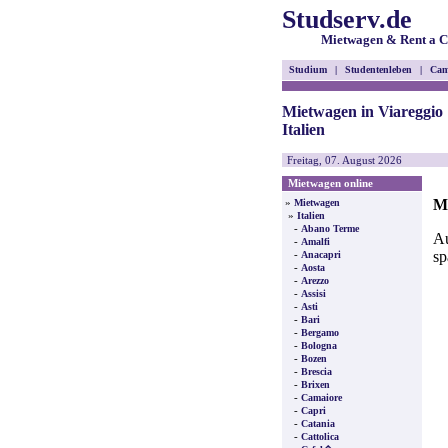
Studserv.de
Mietwagen & Rent a C
Studium
|
Studentenleben
|
Cam
Mietwagen in Viareggio
Italien
Freitag, 07. August 2026
Mietwagen online
Mi
»
Mietwagen
»
Italien
-
Abano Terme
Au
-
Amalfi
sp
-
Anacapri
-
Aosta
-
Arezzo
-
Assisi
-
Asti
-
Bari
-
Bergamo
-
Bologna
-
Bozen
-
Brescia
-
Brixen
-
Camaiore
-
Capri
-
Catania
-
Cattolica