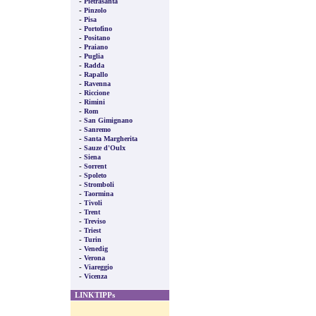
-
Pietrasanta
-
Pinzolo
-
Pisa
-
Portofino
-
Positano
-
Praiano
-
Puglia
-
Radda
-
Rapallo
-
Ravenna
-
Riccione
-
Rimini
-
Rom
-
San Gimignano
-
Sanremo
-
Santa Margherita
-
Sauze d'Oulx
-
Siena
-
Sorrent
-
Spoleto
-
Stromboli
-
Taormina
-
Tivoli
-
Trent
-
Treviso
-
Triest
-
Turin
-
Venedig
-
Verona
-
Viareggio
-
Vicenza
LINKTIPPs