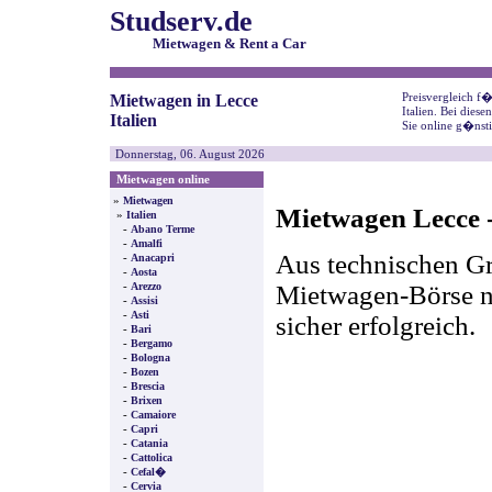
Studserv.de
Mietwagen & Rent a Car
Preisvergleich f
Mietwagen in Lecce
Italien. Bei dies
Italien
Sie online g�nst
Donnerstag, 06. August 2026
Mietwagen online
»
Mietwagen
Mietwagen Lecce -
»
Italien
-
Abano Terme
-
Amalfi
Aus technischen Gr
-
Anacapri
-
Aosta
-
Mietwagen-Börse nic
Arezzo
-
Assisi
-
Asti
sicher erfolgreich.
-
Bari
-
Bergamo
-
Bologna
-
Bozen
-
Brescia
-
Brixen
-
Camaiore
-
Capri
-
Catania
-
Cattolica
-
Cefal�
-
Cervia