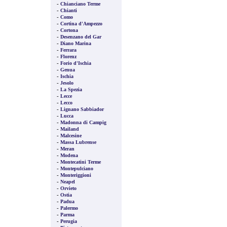
-
Chianciano Terme
-
Chianti
-
Como
-
Cortina d'Ampezzo
-
Cortona
-
Desenzano del Gar
-
Diano Marina
-
Ferrara
-
Florenz
-
Forio d'Ischia
-
Genua
-
Ischia
-
Jesolo
-
La Spezia
-
Lecce
-
Lecco
-
Lignano Sabbiador
-
Lucca
-
Madonna di Campig
-
Mailand
-
Malcesine
-
Massa Lubrense
-
Meran
-
Modena
-
Montecatini Terme
-
Montepulciano
-
Monteriggioni
-
Neapel
-
Orvieto
-
Ostia
-
Padua
-
Palermo
-
Parma
-
Perugia