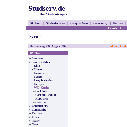
Studserv.de
Das Studentenportal
Studium
|
Studentenleben
|
Campus Börse
|
Community
|
Karriere
|
Events
|
Konz
Events
Donnerstag, 06. August 2026
Aktion: Grati
INDEX
»
Studium
»
Studentenleben
-
Kino
-
Charts
-
Konzerte
-
Events
-
Party-Kalender
-
Kneipen
-
WG-Küche
-
Cocktails
-
Cocktail-Lexikon
-
Häppchen
-
Gewürze
»
Campusbörse
»
Community
»
Karriere
»
Reisen
»
Netlife
»
News