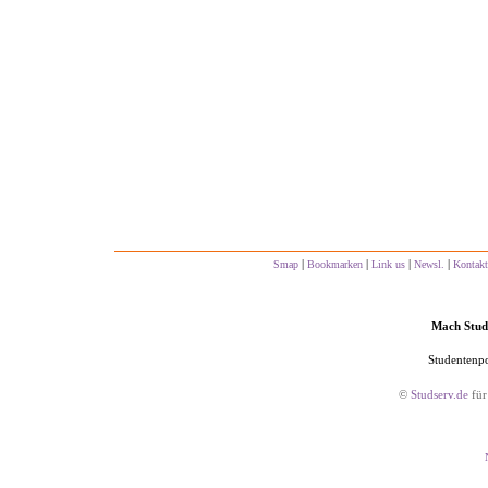
|
|
|
|
Smap
Bookmarken
Link us
Newsl.
Kontakt
Mach Studs
Studentenpo
©
Studserv.de
für