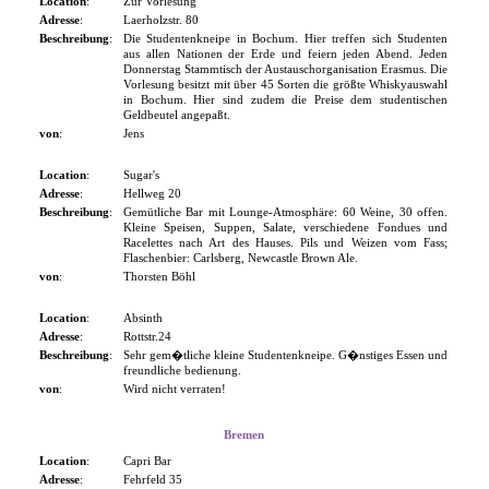
Location
:
Zur Vorlesung
Adresse
:
Laerholzstr. 80
Beschreibung
:
Die Studentenkneipe in Bochum. Hier treffen sich Studenten
aus allen Nationen der Erde und feiern jeden Abend. Jeden
Donnerstag Stammtisch der Austauschorganisation Erasmus. Die
Vorlesung besitzt mit über 45 Sorten die größte Whiskyauswahl
in Bochum. Hier sind zudem die Preise dem studentischen
Geldbeutel angepaßt.
von
:
Jens
Location
:
Sugar's
Adresse
:
Hellweg 20
Beschreibung
:
Gemütliche Bar mit Lounge-Atmosphäre: 60 Weine, 30 offen.
Kleine Speisen, Suppen, Salate, verschiedene Fondues und
Racelettes nach Art des Hauses. Pils und Weizen vom Fass;
Flaschenbier: Carlsberg, Newcastle Brown Ale.
von
:
Thorsten Böhl
Location
:
Absinth
Adresse
:
Rottstr.24
Beschreibung
:
Sehr gem�tliche kleine Studentenkneipe. G�nstiges Essen und
freundliche bedienung.
von
:
Wird nicht verraten!
Bremen
Location
:
Capri Bar
Adresse
:
Fehrfeld 35