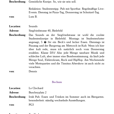
Beschreibung
:
Gemütliche Kneipe. So, wie sie sein soll.
Redaktion: Studententipp. Pub mit Sportbar. Regelmäßige Live-
Events. Dienstag ist Pizza-Tag, Donnerstag ist Schnitzel-Tag.
von
:
Lutz B.
Location
:
Sounds
Adresse
:
Siegfriedstrasse 40, Bielefeld
Beschreibung
:
Das Sounds an der Siegfriedstrasse ist wohl die coolste
Studentenkneipe in Bielefeld. Montags ist Studentenfutter
angesagt, 5 � für ein Beck's und lecker Essen. Dienstags ist
Pizzatag und der Burgertag am Mittwoch ist Kult. Wenn ich hier
über kult rede, muss ich natürlich noch vom Donnerstag
erzählen. Klasse DJ's! Also jede Menge tanzbare Musik und
schlechte Luft, aber immer eine Bombenstimmung. da läuft jede
Menge Soul, Elektrokram, Rock und HipHop. Am Wochenende
viele Mottoparties und die Tinnitus Aftershow ist auch nicht zu
verachten.
von
:
Dennis
Bochum
Location
:
Le Clochard
Adresse
:
Buscheyplatz 2
Beschreibung
:
Irish Pub. Essen und Trinken im Sommer auch im Biergarten.
besonderheit: ständig wechselnde Ausstellungen.
von
:
PG3