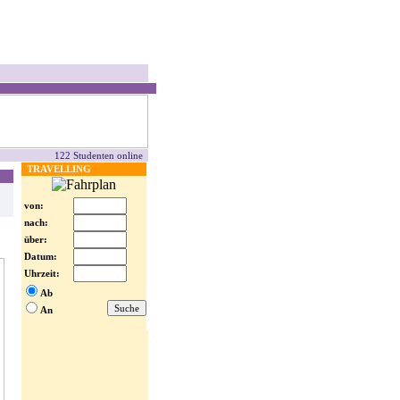
122 Studenten online
TRAVELLING
von:
nach:
über:
Datum:
Uhrzeit:
Ab
An