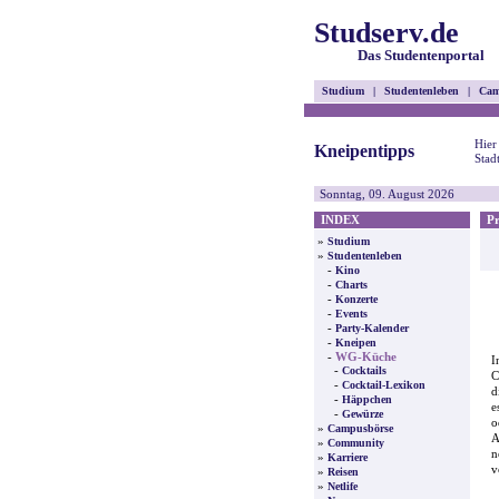
Studserv.de
Das Studentenportal
Studium
|
Studentenleben
|
Cam
Hier
Kneipentipps
Stad
Sonntag, 09. August 2026
INDEX
Pre
»
Studium
»
Studentenleben
-
Kino
-
Charts
-
Konzerte
-
Events
-
Party-Kalender
-
Kneipen
-
WG-Küche
I
-
Cocktails
C
-
Cocktail-Lexikon
d
-
Häppchen
e
-
Gewürze
o
»
Campusbörse
A
»
Community
n
»
Karriere
v
»
Reisen
»
Netlife