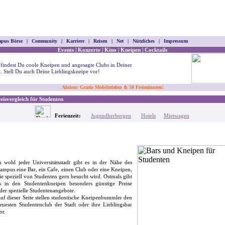
pus Börse
|
Community
|
Karriere
|
Reisen
|
Net
|
Nützliches
|
Impressum
Events
|
Konzerte
|
Kino
|
Kneipen
|
Cocktails
 findest Du coole Kneipen und angesagte Clubs in Deiner
t. Stell Du auch Deine Lieblingskneipe vor!
Aktion: Gratis Mobiltelefon & 50 Freiminuten!
isvergleich für Studenten
Ferienzeit:
Jugendherbergen
Hotels
Mietwagen
n wohl jeder Universitätsstadt gibt es in der Nähe des
ampus eine Bar, ein Cafe, einen Club oder eine Kneipen,
ie speziell von Studenten gern besucht wird. Ostmals gibt
s in den Studenten­kneipen besonders günstige Preise
der spezielle Studenten­angebote.
uf dieser Seite stellen studentische Kneipenbummler den
euesten Studenten­club der Stadt oder ihre Lieblingsbar
or.