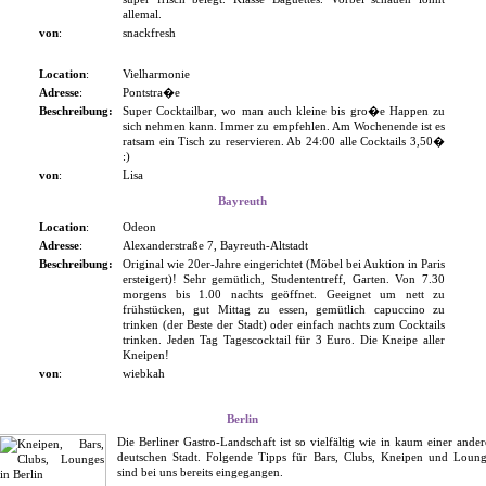
allemal.
von
:
snackfresh
Location
:
Vielharmonie
Adresse
:
Pontstra�e
Beschreibung:
Super Cocktailbar, wo man auch kleine bis gro�e Happen zu
sich nehmen kann. Immer zu empfehlen. Am Wochenende ist es
ratsam ein Tisch zu reservieren. Ab 24:00 alle Cocktails 3,50�
:)
von
:
Lisa
Bayreuth
Location
:
Odeon
Adresse
:
Alexanderstraße 7, Bayreuth-Altstadt
Beschreibung:
Original wie 20er-Jahre eingerichtet (Möbel bei Auktion in Paris
ersteigert)! Sehr gemütlich, Studententreff, Garten. Von 7.30
morgens bis 1.00 nachts geöffnet. Geeignet um nett zu
frühstücken, gut Mittag zu essen, gemütlich capuccino zu
trinken (der Beste der Stadt) oder einfach nachts zum Cocktails
trinken. Jeden Tag Tagescocktail für 3 Euro. Die Kneipe aller
Kneipen!
von
:
wiebkah
Berlin
Die Berliner Gastro-Landschaft ist so vielfältig wie in kaum einer ande
deutschen Stadt. Folgende Tipps für Bars, Clubs, Kneipen und Loung
sind bei uns bereits eingegangen.