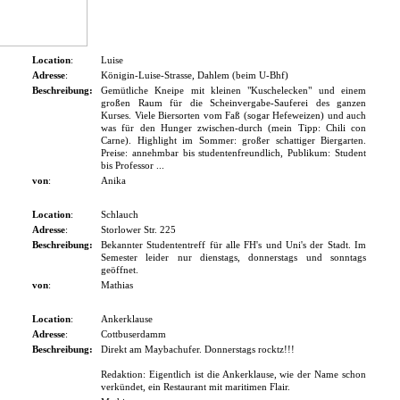
Location
:
Luise
Adresse
:
Königin-Luise-Strasse, Dahlem (beim U-Bhf)
Beschreibung:
Gemütliche Kneipe mit kleinen "Kuschelecken" und einem
großen Raum für die Scheinvergabe-Sauferei des ganzen
Kurses. Viele Biersorten vom Faß (sogar Hefeweizen) und auch
was für den Hunger zwischen-durch (mein Tipp: Chili con
Carne). Highlight im Sommer: großer schattiger Biergarten.
Preise: annehmbar bis studentenfreundlich, Publikum: Student
bis Professor ...
von
:
Anika
Location
:
Schlauch
Adresse
:
Storlower Str. 225
Beschreibung:
Bekannter Studententreff für alle FH's und Uni's der Stadt. Im
Semester leider nur dienstags, donnerstags und sonntags
geöffnet.
von
:
Mathias
Location
:
Ankerklause
Adresse
:
Cottbuserdamm
Beschreibung:
Direkt am Maybachufer. Donnerstags rocktz!!!
Redaktion: Eigentlich ist die Ankerklause, wie der Name schon
verkündet, ein Restaurant mit maritimen Flair.