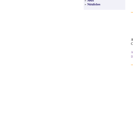
»
News
»
Nützliches
A
C
A
D