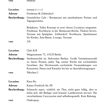
von
:
Mathias
Location
:
tomasa (
www
)
Adresse
:
Friedenau & Zehlendorf
Beschreibung:
Gemütliches Cafe / Rrestaurant mit annehmbaren Preisen und
Tagesgerichten.
Redaktion: Tolles Konzept in zwei chicen Locations umgesetzt.
Friedenau: Kochkurse in der Restaurant-Küche, Theken-Sevice,
Terrasse mit Spielplatz. Zehlendorf: Kochkurse, Spielzimmer
für Kinder, Asia-Raum, Lounge, Terrasse.
von
:
J.H.
Location
:
Club A18
Adresse
:
Wasgenstrasse 75, 14129 Berlin
Beschreibung:
Studenten­club im Südwesten Berlins. Große Getränkeauswahl
zu fairen Preisen, jeden Tag warme Küche mit wechselnden
Gerichten. Am Wochenende wechselnde Veranstaltungen von
Konzerten, Partys und Karaoke bis hin zu Sportübertragungen.
von
:
Nikolaus J.
Location
:
Kien-Du
Adresse
:
Kaiser-Friedrich-Str. 89
Beschreibung:
Schmeckt super, wirklich ein Thai, nicht ganz billig, aber es
lohnt sich. Als Beilage wird brauner Landkornreis serviert. Die
verschie­denen Curyysorten sind selbsthergestellt. Kein Ruhetag.
von
:
Chakrapop