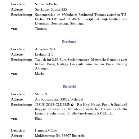
Location
:
Schlauch Berlin
Adresse
:
Storkower Strasse 225
Beschreibung:
Studentenclub im Wohnheim Ferdinand Thomas zwischen TU-
Berlin, FHTW und FU-Berlin. Ge�ffnet w�chentlich am
Dienstags, Donnerstags, Sonntags.
von
:
Thomas
Bernburg
Location
:
Amadeus Nr.1
Adresse
:
Breitestr. 2-3
Beschreibung
:
Täglich für 2,60 Euro Studentenessen. Mittwochs Getränke zum
halben Preis, freitags Cocktails zum halben Preis. Ständig
Aktionen.
von
:
Marko
Bielefeld
Location
:
Studio 9
Adresse
:
Am Klosterplatz, 33602 Bielefeld
Beschreibung
:
JESUS GOES CLUBBIN� - Hip Hop, House, Funk & Soul und
Reggae. Offen ab 22 Uhr. Ab und an dürfen Frauen bis 24 Uhr
kostenfrei rein. Sonst für alle Partyfreunde 5 € Eintritt.
von
:
Elias
Location
:
HammerMühle
Adresse
:
Mühlenstrasse 54, 33607 Bielefeld