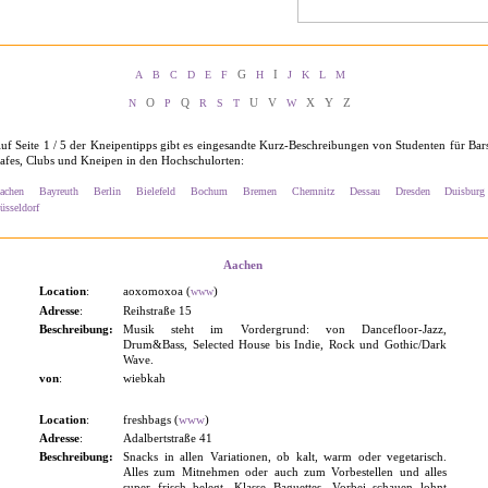
G
I
A
B
C
D
E
F
H
J
K
L
M
O
Q
U V
X Y Z
N
P
R
S
T
W
uf Seite 1 / 5 der Kneipentipps gibt es eingesandte Kurz-Beschreibungen von Studenten für Bar
afes, Clubs und Kneipen in den Hochschulorten:
achen
Bayreuth
Berlin
Bielefeld
Bochum
Bremen
Chemnitz
Dessau
Dresden
Duisburg
üsseldorf
Aachen
Location
:
aoxomoxoa (
)
www
Adresse
:
Reihstraße 15
Beschreibung:
Musik steht im Vordergrund: von Dancefloor-Jazz,
Drum&Bass, Selected House bis Indie, Rock und Gothic/Dark
Wave.
von
:
wiebkah
Location
:
freshbags (
www
)
Adresse
:
Adalbertstraße 41
Beschreibung:
Snacks in allen Variationen, ob kalt, warm oder vegetarisch.
Alles zum Mitnehmen oder auch zum Vorbestellen und alles
super frisch belegt. Klasse Baguettes. Vorbei schauen lohnt