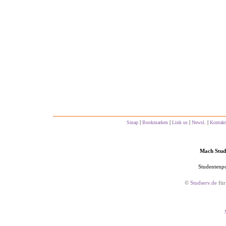
|
|
|
|
Smap
Bookmarken
Link us
Newsl.
Kontakt
Mach Studs
Studentenpo
©
Studserv.de
für