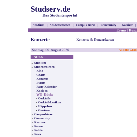
Studserv.de
Das Studentenportal
Studium
|
Studentenleben
|
Campus Börse
|
Community
|
Karriere
|
Events
|
Konz
Konzerte
Konzerte & Konzertkarten
Sonntag, 09. August 2026
Aktion: Grati
INDEX
»
Studium
»
Studentenleben
-
Kino
-
Charts
-
Konzerte
-
Events
-
Party-Kalender
-
Kneipen
-
WG-Küche
-
Cocktails
-
Cocktail-Lexikon
-
Häppchen
-
Gewürze
»
Campusbörse
»
Community
»
Karriere
»
Reisen
»
Netlife
»
News