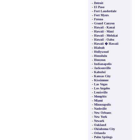
-
Detroit
-
El Paso
-
Fort Lauderdale
-
Fort Myers
-
Fresno
-
Grand Canyon
-
Hawaii - Kauai
-
Hawaii - Maui
-
Hawaii - Molokai
-
Hawaii - Oahu
-
Hawaii � Hawaii
-
Hialeah
-
Hollywood
-
Honolulu
-
Houston
-
Indianapolis
-
Jacksonville
-
Kahului
-
Kansas City
-
Kissimmee
-
Las Vegas
-
Los Angeles
-
Louisville
-
Memphis
-
Miami
-
Minneapolis
-
Nashville
-
New Orleans
-
New York
-
Newark
-
Oakland
-
Oklahoma City
-
Orlando
-
Palm Springs