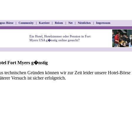
pus Börse
|
Community
|
Karriere
|
Reisen
|
Net
|
Nützliches
|
Impressum
Ein Hotel, Hotelzimmer oder Pension in Fort
Myers USA g�nstig online gesucht?
tel Fort Myers g�nstig
s technischen Gründen können wir zur Zeit leider unsere Hotel-Börse n
äterer Versuch ist sicher erfolgreich.