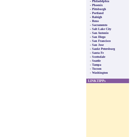
-
Philadelphia
-
Phoenix
-
Pittsburgh
-
Portland
-
Raleigh
-
Reno
-
Sacramento
-
Salt Lake City
-
San Antonio
-
San Diego
-
San Francisco
-
San Jose
-
Sankt Petersburg
-
Santa Fe
-
Scottsdale
-
Seattle
-
Tampa
-
Tucson
-
Washington
LINKTIPPs