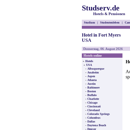
Studserv.de
Hotels & Pensionen
Studium
|
Studentenleben
|
Cam
Hotel in Fort Myers
USA
Donnerstag, 06. August 2026
Hotels online
Ho
»
Hotels
»
USA
-
Albuquerque
Au
-
Anaheim
sp
-
Aspen
-
Atlanta
-
Austin
-
Baltimore
-
Boston
-
Buffalo
-
Charlotte
-
Chicago
-
Cincinnati
-
Cleveland
-
Colorado Springs
-
Columbus
-
Dallas
-
Daytona Beach
-
Denver