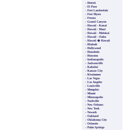
-
Detroit
-
El Paso
-
Fort Lauderdale
-
Fort Myers
-
Fresno
-
Grand Canyon
-
Hawaii - Kauai
-
Hawaii - Maui
-
Hawaii - Molokai
-
Hawaii - Oahu
-
Hawaii � Hawaii
-
Hialeah
-
Hollywood
-
Honolulu
-
Houston
-
Indianapolis
-
Jacksonville
-
Kahului
-
Kansas City
-
Kissimmee
-
Las Vegas
-
Los Angeles
-
Louisville
-
Memphis
-
Miami
-
Minneapolis
-
Nashville
-
New Orleans
-
New York
-
Newark
-
Oakland
-
Oklahoma City
-
Orlando
-
Palm Springs