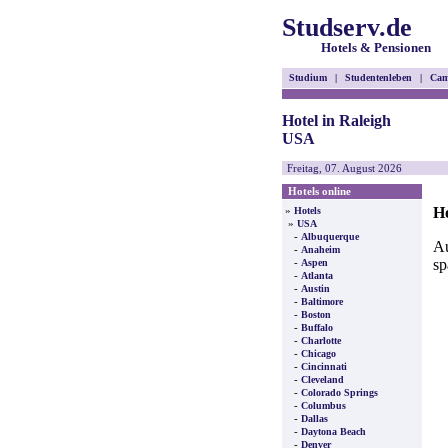
Studserv.de
Hotels & Pensionen
Studium
|
Studentenleben
|
Cam
Hotel in Raleigh
USA
Freitag, 07. August 2026
Hotels online
Ho
»
Hotels
»
USA
-
Albuquerque
Au
-
Anaheim
sp
-
Aspen
-
Atlanta
-
Austin
-
Baltimore
-
Boston
-
Buffalo
-
Charlotte
-
Chicago
-
Cincinnati
-
Cleveland
-
Colorado Springs
-
Columbus
-
Dallas
-
Daytona Beach
-
Denver