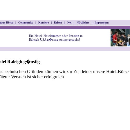
pus Börse
|
Community
|
Karriere
|
Reisen
|
Net
|
Nützliches
|
Impressum
Ein Hotel, Hotelzimmer oder Pension in
Raleigh USA g�nstig online gesucht?
tel Raleigh g�nstig
s technischen Gründen können wir zur Zeit leider unsere Hotel-Börse n
äterer Versuch ist sicher erfolgreich.