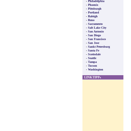
-
Philadelphia
-
Phoenix
-
Pittsburgh
-
Portland
-
Raleigh
-
Reno
-
Sacramento
-
Salt Lake City
-
San Antonio
-
San Diego
-
San Francisco
-
San Jose
-
Sankt Petersburg
-
Santa Fe
-
Scottsdale
-
Seattle
-
Tampa
-
Tucson
-
Washington
LINKTIPPs