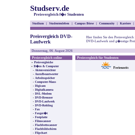
Studserv.de
Preisvergleich f�r Studenten
Studium
|
Studentenleben
|
Campus Börse
|
Community
|
Karriere
|
Preisvergleich DVD-
Hier finden Sie den Preisvergleich
Laufwerk
DVD-Laufwerk und g�nstige Prei
Donnerstag, 06. August 2026
Preisvergleich online
Preisvergleich für Studenten
»
Preisvergleiche
»
B�ro & Computer
Ferienzeit:
-
Aktenvernichter
-
Anrufbeantworter
-
Arbeitsspeicher
-
Computer-Maus
-
Digicam
-
Digitalkamera
-
DSL-Modem
-
DVD-Brenner
-
DVD-Laufwerk
-
DVD-Rohling
-
Fax
-
Faxger�t
-
Festplatte
-
Filmscanner
-
Flachbettscanner
-
Flachbildschirm
-
Flipchart