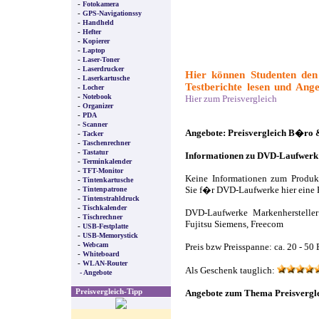
-
Fotokamera
-
GPS-Navigationssy
-
Handheld
-
Hefter
-
Kopierer
-
Laptop
-
Laser-Toner
-
Laserdrucker
Hier können Studenten den
-
Laserkartusche
Testberichte lesen und Ange
-
Locher
-
Notebook
Hier zum Preisvergleich
-
Organizer
-
PDA
-
Scanner
Angebote: Preisvergleich B�ro
-
Tacker
-
Taschenrechner
-
Tastatur
Informationen zu DVD-Laufwer
-
Terminkalender
-
TFT-Monitor
Keine Informationen zum Produ
-
Tintenkartusche
-
Tintenpatrone
Sie f�r DVD-Laufwerke hier eine 
-
Tintenstrahldruck
-
Tischkalender
DVD-Laufwerke Markenhersteller:
-
Tischrechner
Fujitsu Siemens, Freecom
-
USB-Festplatte
-
USB-Memorystick
-
Webcam
Preis bzw Preisspanne: ca. 20 - 50
-
Whiteboard
-
WLAN-Router
Als Geschenk tauglich:
- Angebote
Preisvergleich-Tipp
Angebote zum Thema Preisvergl