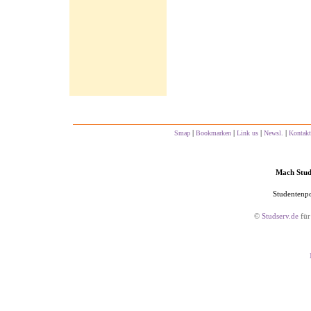
|
|
|
|
Smap
Bookmarken
Link us
Newsl.
Kontakt
Mach Studs
Studentenpo
©
Studserv.de
für