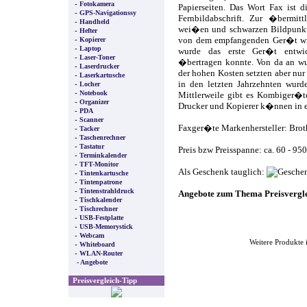
-
Fotokamera
Papierseiten. Das Wort Fax ist 
-
GPS-Navigationssy
Fernbildabschrift. Zur �bermitt
-
Handheld
wei�en und schwarzen Bildpunkte
-
Hefter
-
Kopierer
von dem empfangenden Ger�t wie
-
Laptop
wurde das erste Ger�t entwic
-
Laser-Toner
�bertragen konnte. Von da an wu
-
Laserdrucker
der hohen Kosten setzten aber nur 
-
Laserkartusche
-
in den letzten Jahrzehnten wurd
Locher
-
Notebook
Mittlerweile gibt es Kombiger�te
-
Organizer
Drucker und Kopierer k�nnen in e
-
PDA
-
Scanner
Faxger�te Markenhersteller: Broth
-
Tacker
-
Taschenrechner
-
Tastatur
Preis bzw Preisspanne: ca. 60 - 95
-
Terminkalender
-
TFT-Monitor
Als Geschenk tauglich:
-
Tintenkartusche
-
Tintenpatrone
-
Tintenstrahldruck
Angebote zum Thema Preisvergl
-
Tischkalender
-
Tischrechner
-
USB-Festplatte
-
USB-Memorystick
-
Webcam
Weitere Produkte 
-
Whiteboard
-
WLAN-Router
- Angebote
Preisvergleich-Tipp