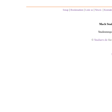
|
|
|
|
Smap
Bookmarken
Link us
Newsl.
Kontakt
Mach Studs
Studentenpo
©
Studserv.de
für