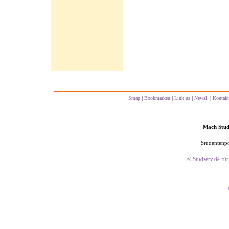
|
|
|
|
Smap
Bookmarken
Link us
Newsl.
Kontakt
Mach Studs
Studentenpo
©
Studserv.de
für