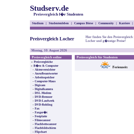
Studserv.de
Preisvergleich f�r Studenten
Studium
|
Studentenleben
|
Campus Börse
|
Community
|
Karriere
|
Hier finden Sie den Preisvergleich
Preisvergleich Locher
Locher und g�nstige Preise!
Montag, 10. August 2026
Preisvergleich online
Preisvergleich für Studenten
»
Preisvergleiche
»
B�ro & Computer
Ferienzeit:
-
Aktenvernichter
-
Anrufbeantworter
-
Arbeitsspeicher
-
Computer-Maus
-
Digicam
-
Digitalkamera
-
DSL-Modem
-
DVD-Brenner
-
DVD-Laufwerk
-
DVD-Rohling
-
Fax
-
Faxger�t
-
Festplatte
-
Filmscanner
-
Flachbettscanner
-
Flachbildschirm
-
Flipchart