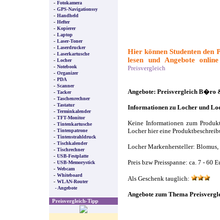
-
Fotokamera
-
GPS-Navigationssy
-
Handheld
-
Hefter
-
Kopierer
-
Laptop
-
Laser-Toner
-
Laserdrucker
Hier können Studenten den P
-
Laserkartusche
lesen und Angebote online 
-
Locher
-
Notebook
Preisvergleich
-
Organizer
-
PDA
-
Scanner
Angebote: Preisvergleich B�ro
-
Tacker
-
Taschenrechner
-
Tastatur
Informationen zu Locher und Lo
-
Terminkalender
-
TFT-Monitor
Keine Informationen zum Produk
-
Tintenkartusche
-
Tintenpatrone
Locher hier eine Produktbeschreib
-
Tintenstrahldruck
-
Tischkalender
Locher Markenhersteller: Blomus, 
-
Tischrechner
-
USB-Festplatte
-
Preis bzw Preisspanne: ca. 7 - 60 E
USB-Memorystick
-
Webcam
-
Whiteboard
Als Geschenk tauglich:
-
WLAN-Router
- Angebote
Angebote zum Thema Preisvergle
Preisvergleich-Tipp