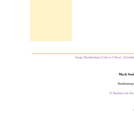
|
|
|
|
Smap
Bookmarken
Link us
Newsl.
Kontakt
Mach Studs
Studentenpo
©
Studserv.de
für