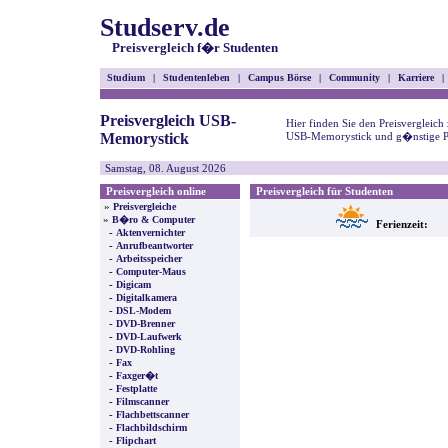
Studserv.de
Preisvergleich f�r Studenten
Studium
|
Studentenleben
|
Campus Börse
|
Community
|
Karriere
|
Preisvergleich USB-
Hier finden Sie den Preisvergleich
Memorystick
USB-Memorystick und g�nstige Pr
Samstag, 08. August 2026
Preisvergleich online
Preisvergleich für Studenten
»
Preisvergleiche
»
B�ro & Computer
Ferienzeit:
-
Aktenvernichter
-
Anrufbeantworter
-
Arbeitsspeicher
-
Computer-Maus
-
Digicam
-
Digitalkamera
-
DSL-Modem
-
DVD-Brenner
-
DVD-Laufwerk
-
DVD-Rohling
-
Fax
-
Faxger�t
-
Festplatte
-
Filmscanner
-
Flachbettscanner
-
Flachbildschirm
-
Flipchart