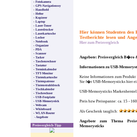
-
Fotokamera
-
GPS-Navigationssy
-
Handheld
-
Hefter
-
Kopierer
-
Laptop
-
Laser-Toner
-
Laserdrucker
Hier können Studenten den 
-
Laserkartusche
Testberichte lesen und Ange
-
Locher
-
Notebook
Hier zum Preisvergleich
-
Organizer
-
PDA
-
Scanner
Angebote: Preisvergleich B�ro
-
Tacker
-
Taschenrechner
-
Tastatur
Informationen zu USB-Memoryst
-
Terminkalender
-
TFT-Monitor
Keine Informationen zum Produk
-
Tintenkartusche
-
Tintenpatrone
Sie f�r USB-Memorysticks hier ei
-
Tintenstrahldruck
-
Tischkalender
USB-Memorysticks Markenherstelle
-
Tischrechner
-
USB-Festplatte
-
Preis bzw Preisspanne: ca. 15 - 16
USB-Memorystick
-
Webcam
-
Whiteboard
Als Geschenk tauglich:
-
WLAN-Router
- Angebote
Angebote zum Thema Preisv
Preisvergleich-Tipp
Memorysticks