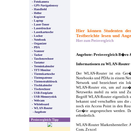
-
Fotokamera
-
GPS-Navigationssy
-
Handheld
-
Hefter
-
Kopierer
-
Laptop
-
Laser-Toner
-
Laserdrucker
Hier können Studenten de
-
Laserkartusche
Testberichte lesen und Ange
-
Locher
-
Notebook
Hier zum Preisvergleich
-
Organizer
-
PDA
-
Scanner
Angebote: Preisvergleich B�ro
-
Tacker
-
Taschenrechner
-
Tastatur
Informationen zu WLAN-Router
-
Terminkalender
-
TFT-Monitor
Der WLAN-Router ist ein Ger�
-
Tintenkartusche
-
Tintenpatrone
Notebooks und PDAs in einem Net
-
Tintenstrahldruck
Network und bezeichnet ein lok
-
Tischkalender
WLAN-Router ein, um auf zus�t
-
Tischrechner
Netzwerks mobil zu sein und Zu
-
USB-Festplatte
-
Begriff WLAN-Router eigentlich 
USB-Memorystick
-
Webcam
bekannt und verschaffen uns die
-
Whiteboard
noch ein Access Point in den Rout
-
WLAN-Router
Ger�te angesprochen werden. D
- Angebote
erforderlich.
Preisvergleich-Tipp
WLAN-Router Markenhersteller: Ac
Com, Zyxcel