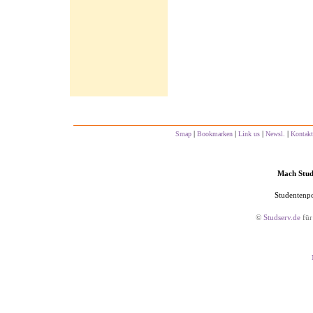
|
|
|
|
Smap
Bookmarken
Link us
Newsl.
Kontakt
Mach Studs
Studentenpo
©
Studserv.de
für