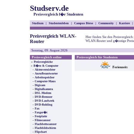
Studserv.de
Preisvergleich f�r Studenten
Studium
|
Studentenleben
|
Campus Börse
|
Community
|
Karriere
|
Preisvergleich WLAN-
Hier finden Sie den Preisvergleich
Router
WLAN-Router und g�nstige Preis
Sonntag, 09. August 2026
Preisvergleich online
Preisvergleich für Studenten
»
Preisvergleiche
»
B�ro & Computer
Ferienzeit:
-
Aktenvernichter
-
Anrufbeantworter
-
Arbeitsspeicher
-
Computer-Maus
-
Digicam
-
Digitalkamera
-
DSL-Modem
-
DVD-Brenner
-
DVD-Laufwerk
-
DVD-Rohling
-
Fax
-
Faxger�t
-
Festplatte
-
Filmscanner
-
Flachbettscanner
-
Flachbildschirm
-
Flipchart