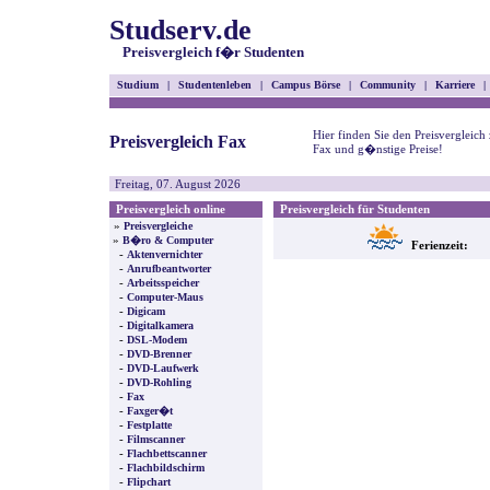
Studserv.de
Preisvergleich f�r Studenten
Studium
|
Studentenleben
|
Campus Börse
|
Community
|
Karriere
|
Hier finden Sie den Preisvergleich
Preisvergleich Fax
Fax und g�nstige Preise!
Freitag, 07. August 2026
Preisvergleich online
Preisvergleich für Studenten
»
Preisvergleiche
»
B�ro & Computer
Ferienzeit:
-
Aktenvernichter
-
Anrufbeantworter
-
Arbeitsspeicher
-
Computer-Maus
-
Digicam
-
Digitalkamera
-
DSL-Modem
-
DVD-Brenner
-
DVD-Laufwerk
-
DVD-Rohling
-
Fax
-
Faxger�t
-
Festplatte
-
Filmscanner
-
Flachbettscanner
-
Flachbildschirm
-
Flipchart