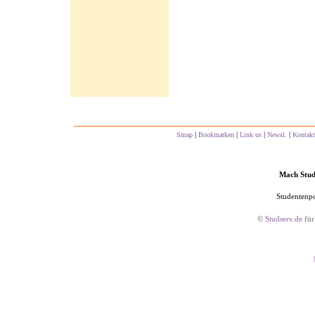
|
|
|
|
Smap
Bookmarken
Link us
Newsl.
Kontakt
Mach Studs
Studentenpo
©
Studserv.de
für