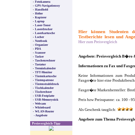
-
Fotokamera
-
GPS-Navigationssy
-
Handheld
-
Hefter
-
Kopierer
-
Laptop
-
Laser-Toner
-
Laserdrucker
Hier können Studenten d
-
Laserkartusche
Testberichte lesen und Ange
-
Locher
-
Notebook
Hier zum Preisvergleich
-
Organizer
-
PDA
-
Scanner
Angebote: Preisvergleich B�ro
-
Tacker
-
Taschenrechner
-
Tastatur
Informationen zu Fax und Faxg
-
Terminkalender
-
TFT-Monitor
Keine Informationen zum Produ
-
Tintenkartusche
-
Tintenpatrone
Faxger�te hier eine Produktbesch
-
Tintenstrahldruck
-
Tischkalender
Faxger�te Markenhersteller: Broth
-
Tischrechner
-
USB-Festplatte
-
Preis bzw Preisspanne: ca. 100 - 9
USB-Memorystick
-
Webcam
-
Whiteboard
Als Geschenk tauglich:
-
WLAN-Router
- Angebote
Angebote zum Thema Preisvergle
Preisvergleich-Tipp