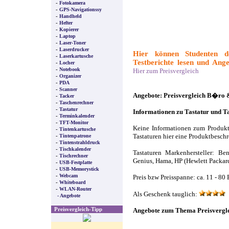
-
Fotokamera
-
GPS-Navigationssy
-
Handheld
-
Hefter
-
Kopierer
-
Laptop
-
Laser-Toner
-
Laserdrucker
Hier können Studenten de
-
Laserkartusche
Testberichte lesen und Ange
-
Locher
-
Notebook
Hier zum Preisvergleich
-
Organizer
-
PDA
-
Scanner
Angebote: Preisvergleich B�ro
-
Tacker
-
Taschenrechner
-
Tastatur
Informationen zu Tastatur und T
-
Terminkalender
-
TFT-Monitor
Keine Informationen zum Produkt
-
Tintenkartusche
-
Tintenpatrone
Tastaturen hier eine Produktbesch
-
Tintenstrahldruck
-
Tischkalender
Tastaturen Markenhersteller: Be
-
Tischrechner
Genius, Hama, HP (Hewlett Packard
-
USB-Festplatte
-
USB-Memorystick
-
Webcam
Preis bzw Preisspanne: ca. 11 - 80
-
Whiteboard
-
WLAN-Router
Als Geschenk tauglich:
- Angebote
Preisvergleich-Tipp
Angebote zum Thema Preisverglei