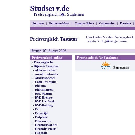
Studserv.de
Preisvergleich f�r Studenten
Studium
|
Studentenleben
|
Campus Börse
|
Community
|
Karriere
|
Hier finden Sie den Preisvergleich
Preisvergleich Tastatur
Tastatur und g�nstige Preise!
Freitag, 07. August 2026
Preisvergleich online
Preisvergleich für Studenten
»
Preisvergleiche
»
B�ro & Computer
Ferienzeit:
-
Aktenvernichter
-
Anrufbeantworter
-
Arbeitsspeicher
-
Computer-Maus
-
Digicam
-
Digitalkamera
-
DSL-Modem
-
DVD-Brenner
-
DVD-Laufwerk
-
DVD-Rohling
-
Fax
-
Faxger�t
-
Festplatte
-
Filmscanner
-
Flachbettscanner
-
Flachbildschirm
-
Flipchart