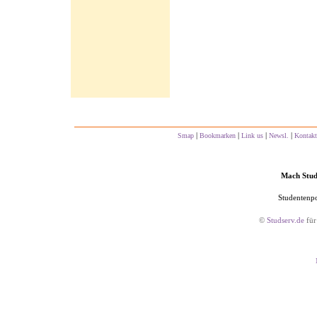
|
|
|
|
Smap
Bookmarken
Link us
Newsl.
Kontakt
Mach Studs
Studentenpo
©
Studserv.de
für