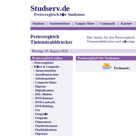
Studserv.de
Preisvergleich f�r Studenten
Studium
|
Studentenleben
|
Campus Börse
|
Community
|
Karriere
|
Preisvergleich
Hier finden Sie den Preisvergleich
Tintenstrahldrucker
Tintenstrahldrucker und g�nstige 
Montag, 10. August 2026
Preisvergleich online
Preisvergleich für Studenten
»
Preisvergleiche
»
B�ro & Computer
Ferienzeit:
-
Aktenvernichter
-
Anrufbeantworter
-
Arbeitsspeicher
-
Computer-Maus
-
Digicam
-
Digitalkamera
-
DSL-Modem
-
DVD-Brenner
-
DVD-Laufwerk
-
DVD-Rohling
-
Fax
-
Faxger�t
-
Festplatte
-
Filmscanner
-
Flachbettscanner
-
Flachbildschirm
-
Flipchart