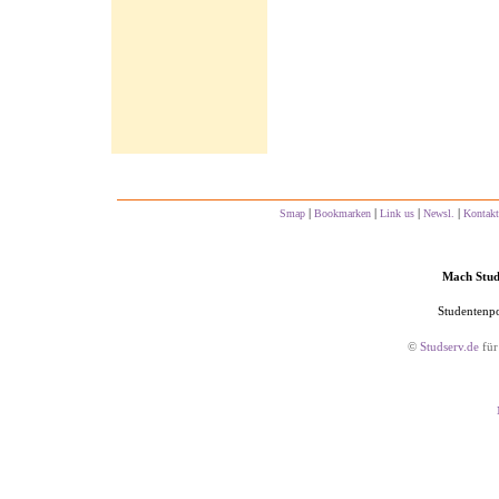
|
|
|
|
Smap
Bookmarken
Link us
Newsl.
Kontakt
Mach Studs
Studentenpo
©
Studserv.de
für