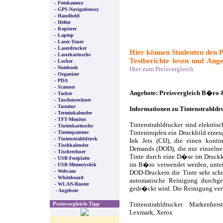
-
Fotokamera
-
GPS-Navigationssy
-
Handheld
-
Hefter
-
Kopierer
-
Laptop
-
Laser-Toner
-
Laserdrucker
Hier können Studenten den P
-
Laserkartusche
Testberichte lesen und Ange
-
Locher
-
Notebook
Hier zum Preisvergleich
-
Organizer
-
PDA
-
Scanner
Angebote: Preisvergleich B�ro
-
Tacker
-
Taschenrechner
-
Tastatur
Informationen zu Tintenstrahldr
-
Terminkalender
-
TFT-Monitor
Tintenstrahldrucker sind elektri
-
Tintenkartusche
-
Tintenpatrone
Tintentropfen ein Druckbild erze
-
Tintenstrahldruck
Ink Jets (CIJ), die einen konti
-
Tischkalender
Demands (DOD), die nur einzelne 
-
Tischrechner
Tinte durch eine D�se im Druckk
-
USB-Festplatte
-
im B�ro verwendet werden, unter
USB-Memorystick
-
Webcam
DOD-Druckern die Tinte sehr schn
-
Whiteboard
automatische Reinigung durchg
-
WLAN-Router
gedr�ckt wird. Die Reinigung verb
- Angebote
Preisvergleich-Tipp
Tintenstrahldrucker Markenher
Lexmark, Xerox