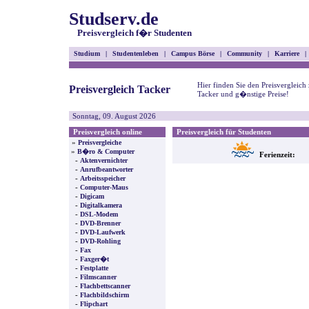
Studserv.de
Preisvergleich f�r Studenten
Studium
|
Studentenleben
|
Campus Börse
|
Community
|
Karriere
|
Hier finden Sie den Preisvergleich
Preisvergleich Tacker
Tacker und g�nstige Preise!
Sonntag, 09. August 2026
Preisvergleich online
Preisvergleich für Studenten
»
Preisvergleiche
»
B�ro & Computer
Ferienzeit:
-
Aktenvernichter
-
Anrufbeantworter
-
Arbeitsspeicher
-
Computer-Maus
-
Digicam
-
Digitalkamera
-
DSL-Modem
-
DVD-Brenner
-
DVD-Laufwerk
-
DVD-Rohling
-
Fax
-
Faxger�t
-
Festplatte
-
Filmscanner
-
Flachbettscanner
-
Flachbildschirm
-
Flipchart