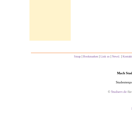
|
|
|
|
Smap
Bookmarken
Link us
Newsl.
Kontakt
Mach Studs
Studentenpo
©
Studserv.de
für