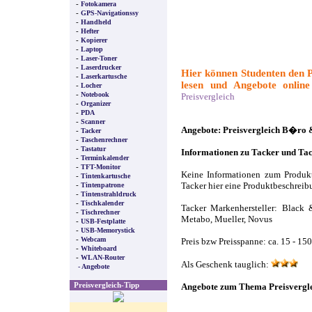
-
Fotokamera
-
GPS-Navigationssy
-
Handheld
-
Hefter
-
Kopierer
-
Laptop
-
Laser-Toner
-
Laserdrucker
Hier können Studenten den P
-
Laserkartusche
lesen und Angebote online 
-
Locher
-
Notebook
Preisvergleich
-
Organizer
-
PDA
-
Scanner
Angebote: Preisvergleich B�ro
-
Tacker
-
Taschenrechner
-
Tastatur
Informationen zu Tacker und Ta
-
Terminkalender
-
TFT-Monitor
Keine Informationen zum Produk
-
Tintenkartusche
-
Tintenpatrone
Tacker hier eine Produktbeschreib
-
Tintenstrahldruck
-
Tischkalender
Tacker Markenhersteller: Black 
-
Tischrechner
Metabo, Mueller, Novus
-
USB-Festplatte
-
USB-Memorystick
-
Webcam
Preis bzw Preisspanne: ca. 15 - 15
-
Whiteboard
-
WLAN-Router
Als Geschenk tauglich:
- Angebote
Preisvergleich-Tipp
Angebote zum Thema Preisvergle