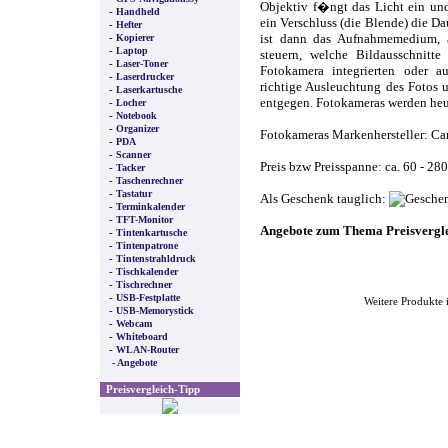
Objektiv f�ngt das Licht ein und
-
Handheld
ein Verschluss (die Blende) die Da
-
Hefter
-
Kopierer
ist dann das Aufnahmemedium, 
-
Laptop
steuern, welche Bildausschnitt
-
Laser-Toner
Fotokamera integrierten oder a
-
Laserdrucker
richtige Ausleuchtung des Fotos
-
Laserkartusche
-
entgegen. Fotokameras werden heu
Locher
-
Notebook
-
Organizer
Fotokameras Markenhersteller: Ca
-
PDA
-
Scanner
Preis bzw Preisspanne: ca. 60 - 28
-
Tacker
-
Taschenrechner
-
Tastatur
Als Geschenk tauglich:
-
Terminkalender
-
TFT-Monitor
Angebote zum Thema Preisvergl
-
Tintenkartusche
-
Tintenpatrone
-
Tintenstrahldruck
-
Tischkalender
-
Tischrechner
-
USB-Festplatte
Weitere Produkte 
-
USB-Memorystick
-
Webcam
-
Whiteboard
-
WLAN-Router
- Angebote
Preisvergleich-Tipp