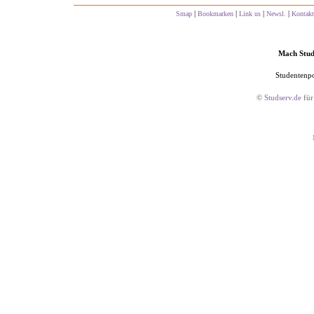
|
|
|
|
Smap
Bookmarken
Link us
Newsl.
Kontakt
Mach Studs
Studentenpo
©
Studserv.de
für