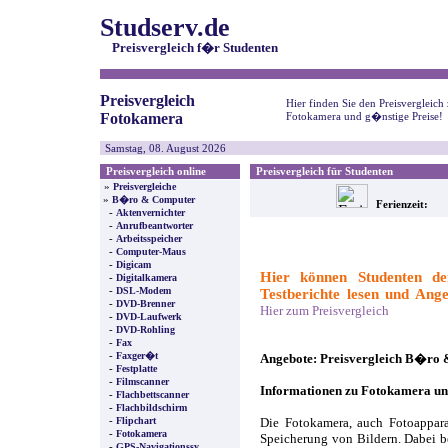
Studserv.de
Preisvergleich f�r Studenten
Preisvergleich
Hier finden Sie den Preisvergleich
Fotokamera
Fotokamera und g�nstige Preise!
Samstag, 08. August 2026
Preisvergleich online
Preisvergleich für Studenten
»
Preisvergleiche
»
B�ro & Computer
Ferienzeit:
-
Aktenvernichter
-
Anrufbeantworter
-
Arbeitsspeicher
-
Computer-Maus
-
Digicam
Hier können Studenten de
-
Digitalkamera
-
DSL-Modem
Testberichte lesen und Ange
-
DVD-Brenner
Hier zum Preisvergleich
-
DVD-Laufwerk
-
DVD-Rohling
-
Fax
-
Faxger�t
Angebote: Preisvergleich B�ro 
-
Festplatte
-
Filmscanner
Informationen zu Fotokamera u
-
Flachbettscanner
-
Flachbildschirm
-
Flipchart
Die Fotokamera, auch Fotoappara
-
Fotokamera
Speicherung von Bildern. Dabei be
-
GPS-Navigationssy