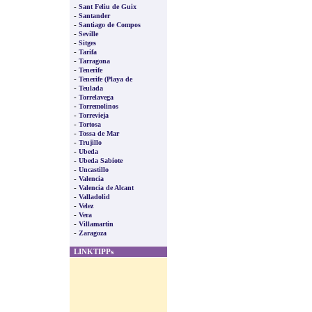
-
Sant Feliu de Guix
-
Santander
-
Santiago de Compos
-
Seville
-
Sitges
-
Tarifa
-
Tarragona
-
Tenerife
-
Tenerife (Playa de
-
Teulada
-
Torrelavega
-
Torremolinos
-
Torrevieja
-
Tortosa
-
Tossa de Mar
-
Trujillo
-
Ubeda
-
Ubeda Sabiote
-
Uncastillo
-
Valencia
-
Valencia de Alcant
-
Valladolid
-
Velez
-
Vera
-
Villamartin
-
Zaragoza
LINKTIPPs