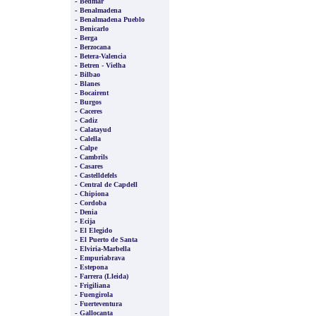
-
Bedmar
-
Benalmadena
-
Benalmadena Pueblo
-
Benicarlo
-
Berga
-
Berzocana
-
Betera-Valencia
-
Betren - Vielha
-
Bilbao
-
Blanes
-
Bocairent
-
Burgos
-
Caceres
-
Cadiz
-
Calatayud
-
Calella
-
Calpe
-
Cambrils
-
Casares
-
Castelldefels
-
Central de Capdell
-
Chipiona
-
Cordoba
-
Denia
-
Ecija
-
El Elegido
-
El Puerto de Santa
-
Elviria-Marbella
-
Empuriabrava
-
Estepona
-
Farrera (Lleida)
-
Frigiliana
-
Fuengirola
-
Fuerteventura
-
Gallocanta