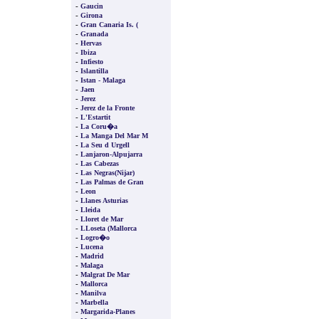
-
Gaucin
-
Girona
-
Gran Canaria Is. (
-
Granada
-
Hervas
-
Ibiza
-
Infiesto
-
Islantilla
-
Istan - Malaga
-
Jaen
-
Jerez
-
Jerez de la Fronte
-
L'Estartit
-
La Coru�a
-
La Manga Del Mar M
-
La Seu d Urgell
-
Lanjaron-Alpujarra
-
Las Cabezas
-
Las Negras(Nijar)
-
Las Palmas de Gran
-
Leon
-
Llanes Asturias
-
Lleida
-
Lloret de Mar
-
LLoseta (Mallorca
-
Logro�o
-
Lucena
-
Madrid
-
Malaga
-
Malgrat De Mar
-
Mallorca
-
Manilva
-
Marbella
-
Margarida-Planes