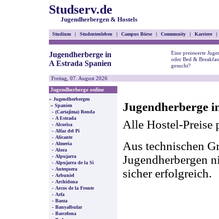
Studserv.de
Jugendherbergen & Hostels
Studium
|
Studentenleben
|
Campus Börse
|
Community
|
Karriere
|
Eine preiswerte Juge
Jugendherberge in
oder Bed & Breakfast
A Estrada Spanien
gesucht?
Freitag, 07. August 2026
Jugendherberge online
»
Jugendherbergen
Jugendherberge in
»
Spanien
-
(Cartajima) Ronda
-
A Estrada
Alle Hostel-Preise 
-
Alcorisa
-
Alfaz del Pi
-
Alicante
Aus technischen Gr
-
Almeria
-
Alora
-
Jugendherbergen nic
Alpujarra
-
Alpujarra de la Si
-
Antequera
sicher erfolgreich.
-
Arbuniel
-
Archidona
-
Arcos de la Fronte
-
Arfa
-
Baeza
-
Banyalbufar
-
Barcelona