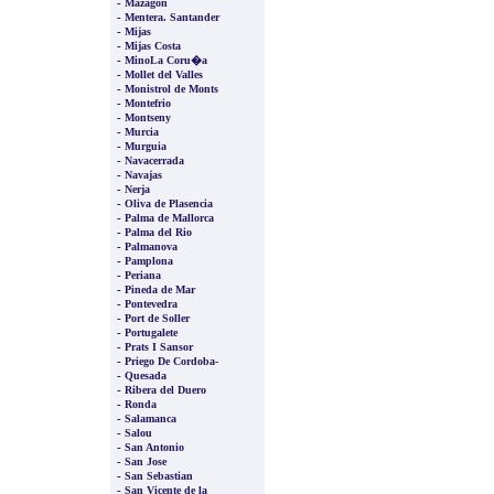
-
Mazagon
-
Mentera. Santander
-
Mijas
-
Mijas Costa
-
MinoLa Coru�a
-
Mollet del Valles
-
Monistrol de Monts
-
Montefrio
-
Montseny
-
Murcia
-
Murguia
-
Navacerrada
-
Navajas
-
Nerja
-
Oliva de Plasencia
-
Palma de Mallorca
-
Palma del Rio
-
Palmanova
-
Pamplona
-
Periana
-
Pineda de Mar
-
Pontevedra
-
Port de Soller
-
Portugalete
-
Prats I Sansor
-
Priego De Cordoba-
-
Quesada
-
Ribera del Duero
-
Ronda
-
Salamanca
-
Salou
-
San Antonio
-
San Jose
-
San Sebastian
-
San Vicente de la