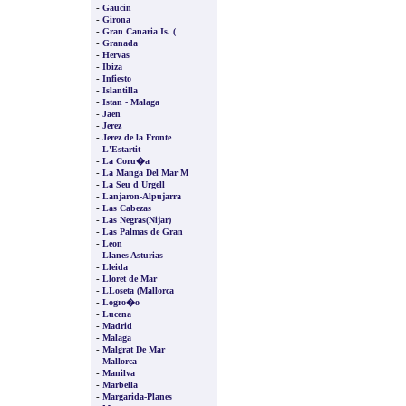
-
Gaucin
-
Girona
-
Gran Canaria Is. (
-
Granada
-
Hervas
-
Ibiza
-
Infiesto
-
Islantilla
-
Istan - Malaga
-
Jaen
-
Jerez
-
Jerez de la Fronte
-
L'Estartit
-
La Coru�a
-
La Manga Del Mar M
-
La Seu d Urgell
-
Lanjaron-Alpujarra
-
Las Cabezas
-
Las Negras(Nijar)
-
Las Palmas de Gran
-
Leon
-
Llanes Asturias
-
Lleida
-
Lloret de Mar
-
LLoseta (Mallorca
-
Logro�o
-
Lucena
-
Madrid
-
Malaga
-
Malgrat De Mar
-
Mallorca
-
Manilva
-
Marbella
-
Margarida-Planes