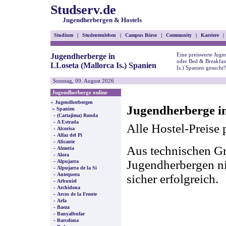
Studserv.de
Jugendherbergen & Hostels
Studium
|
Studentenleben
|
Campus Börse
|
Community
|
Karriere
|
Eine preiswerte Juge
Jugendherberge in
oder Bed & Breakfast
LLoseta (Mallorca Is.) Spanien
Is.) Spanien gesucht?
Sonntag, 09. August 2026
Jugendherberge online
»
Jugendherbergen
Jugendherberge in
»
Spanien
-
(Cartajima) Ronda
-
A Estrada
Alle Hostel-Preise 
-
Alcorisa
-
Alfaz del Pi
-
Alicante
Aus technischen Gr
-
Almeria
-
Alora
-
Jugendherbergen nic
Alpujarra
-
Alpujarra de la Si
-
Antequera
sicher erfolgreich.
-
Arbuniel
-
Archidona
-
Arcos de la Fronte
-
Arfa
-
Baeza
-
Banyalbufar
-
Barcelona