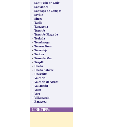
-
Sant Feliu de Guix
-
Santander
-
Santiago de Compos
-
Seville
-
Sitges
-
Tarifa
-
Tarragona
-
Tenerife
-
Tenerife (Playa de
-
Teulada
-
Torrelavega
-
Torremolinos
-
Torrevieja
-
Tortosa
-
Tossa de Mar
-
Trujillo
-
Ubeda
-
Ubeda Sabiote
-
Uncastillo
-
Valencia
-
Valencia de Alcant
-
Valladolid
-
Velez
-
Vera
-
Villamartin
-
Zaragoza
LINKTIPPs