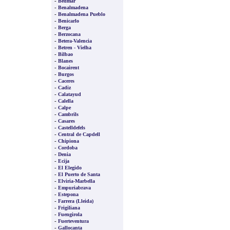
-
Bedmar
-
Benalmadena
-
Benalmadena Pueblo
-
Benicarlo
-
Berga
-
Berzocana
-
Betera-Valencia
-
Betren - Vielha
-
Bilbao
-
Blanes
-
Bocairent
-
Burgos
-
Caceres
-
Cadiz
-
Calatayud
-
Calella
-
Calpe
-
Cambrils
-
Casares
-
Castelldefels
-
Central de Capdell
-
Chipiona
-
Cordoba
-
Denia
-
Ecija
-
El Elegido
-
El Puerto de Santa
-
Elviria-Marbella
-
Empuriabrava
-
Estepona
-
Farrera (Lleida)
-
Frigiliana
-
Fuengirola
-
Fuerteventura
-
Gallocanta