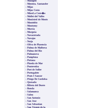
-
Mazagon
-
Mentera. Santander
-
Mijas
-
Mijas Costa
-
MinoLa Coru�a
-
Mollet del Valles
-
Monistrol de Monts
-
Montefrio
-
Montseny
-
Murcia
-
Murguia
-
Navacerrada
-
Navajas
-
Nerja
-
Oliva de Plasencia
-
Palma de Mallorca
-
Palma del Rio
-
Palmanova
-
Pamplona
-
Periana
-
Pineda de Mar
-
Pontevedra
-
Port de Soller
-
Portugalete
-
Prats I Sansor
-
Priego De Cordoba-
-
Quesada
-
Ribera del Duero
-
Ronda
-
Salamanca
-
Salou
-
San Antonio
-
San Jose
-
San Sebastian
-
San Vicente de la