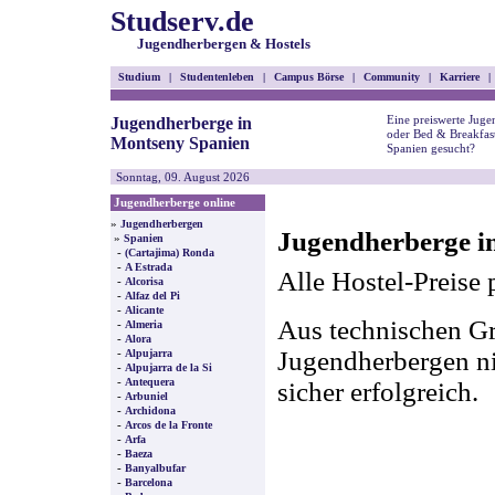
Studserv.de
Jugendherbergen & Hostels
Studium
|
Studentenleben
|
Campus Börse
|
Community
|
Karriere
|
Eine preiswerte Juge
Jugendherberge in
oder Bed & Breakfas
Montseny Spanien
Spanien gesucht?
Sonntag, 09. August 2026
Jugendherberge online
»
Jugendherbergen
Jugendherberge i
»
Spanien
-
(Cartajima) Ronda
-
A Estrada
Alle Hostel-Preise 
-
Alcorisa
-
Alfaz del Pi
-
Alicante
Aus technischen Gr
-
Almeria
-
Alora
-
Jugendherbergen nic
Alpujarra
-
Alpujarra de la Si
-
Antequera
sicher erfolgreich.
-
Arbuniel
-
Archidona
-
Arcos de la Fronte
-
Arfa
-
Baeza
-
Banyalbufar
-
Barcelona