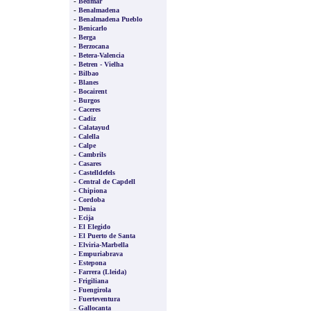
-
Bedmar
-
Benalmadena
-
Benalmadena Pueblo
-
Benicarlo
-
Berga
-
Berzocana
-
Betera-Valencia
-
Betren - Vielha
-
Bilbao
-
Blanes
-
Bocairent
-
Burgos
-
Caceres
-
Cadiz
-
Calatayud
-
Calella
-
Calpe
-
Cambrils
-
Casares
-
Castelldefels
-
Central de Capdell
-
Chipiona
-
Cordoba
-
Denia
-
Ecija
-
El Elegido
-
El Puerto de Santa
-
Elviria-Marbella
-
Empuriabrava
-
Estepona
-
Farrera (Lleida)
-
Frigiliana
-
Fuengirola
-
Fuerteventura
-
Gallocanta