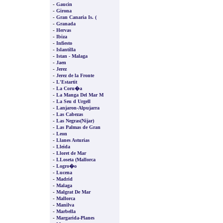
-
Gaucin
-
Girona
-
Gran Canaria Is. (
-
Granada
-
Hervas
-
Ibiza
-
Infiesto
-
Islantilla
-
Istan - Malaga
-
Jaen
-
Jerez
-
Jerez de la Fronte
-
L'Estartit
-
La Coru�a
-
La Manga Del Mar M
-
La Seu d Urgell
-
Lanjaron-Alpujarra
-
Las Cabezas
-
Las Negras(Nijar)
-
Las Palmas de Gran
-
Leon
-
Llanes Asturias
-
Lleida
-
Lloret de Mar
-
LLoseta (Mallorca
-
Logro�o
-
Lucena
-
Madrid
-
Malaga
-
Malgrat De Mar
-
Mallorca
-
Manilva
-
Marbella
-
Margarida-Planes