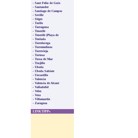
-
Sant Feliu de Guix
-
Santander
-
Santiago de Compos
-
Seville
-
Sitges
-
Tarifa
-
Tarragona
-
Tenerife
-
Tenerife (Playa de
-
Teulada
-
Torrelavega
-
Torremolinos
-
Torrevieja
-
Tortosa
-
Tossa de Mar
-
Trujillo
-
Ubeda
-
Ubeda Sabiote
-
Uncastillo
-
Valencia
-
Valencia de Alcant
-
Valladolid
-
Velez
-
Vera
-
Villamartin
-
Zaragoza
LINKTIPPs