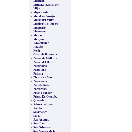
-
Mazagon
-
Mentera. Santander
-
Mijas
-
Mijas Costa
-
MinoLa Coru�a
-
Mollet del Valles
-
Monistrol de Monts
-
Montefrio
-
Montseny
-
Murcia
-
Murguia
-
Navacerrada
-
Navajas
-
Nerja
-
Oliva de Plasencia
-
Palma de Mallorca
-
Palma del Rio
-
Palmanova
-
Pamplona
-
Periana
-
Pineda de Mar
-
Pontevedra
-
Port de Soller
-
Portugalete
-
Prats I Sansor
-
Priego De Cordoba-
-
Quesada
-
Ribera del Duero
-
Ronda
-
Salamanca
-
Salou
-
San Antonio
-
San Jose
-
San Sebastian
-
San Vicente de la