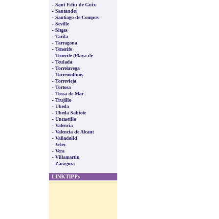
-
Sant Feliu de Guix
-
Santander
-
Santiago de Compos
-
Seville
-
Sitges
-
Tarifa
-
Tarragona
-
Tenerife
-
Tenerife (Playa de
-
Teulada
-
Torrelavega
-
Torremolinos
-
Torrevieja
-
Tortosa
-
Tossa de Mar
-
Trujillo
-
Ubeda
-
Ubeda Sabiote
-
Uncastillo
-
Valencia
-
Valencia de Alcant
-
Valladolid
-
Velez
-
Vera
-
Villamartin
-
Zaragoza
LINKTIPPs