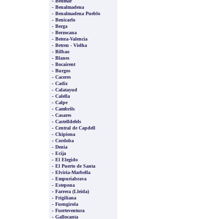
-
Bedmar
-
Benalmadena
-
Benalmadena Pueblo
-
Benicarlo
-
Berga
-
Berzocana
-
Betera-Valencia
-
Betren - Vielha
-
Bilbao
-
Blanes
-
Bocairent
-
Burgos
-
Caceres
-
Cadiz
-
Calatayud
-
Calella
-
Calpe
-
Cambrils
-
Casares
-
Castelldefels
-
Central de Capdell
-
Chipiona
-
Cordoba
-
Denia
-
Ecija
-
El Elegido
-
El Puerto de Santa
-
Elviria-Marbella
-
Empuriabrava
-
Estepona
-
Farrera (Lleida)
-
Frigiliana
-
Fuengirola
-
Fuerteventura
-
Gallocanta