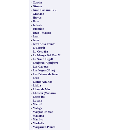
-
Gaucin
-
Girona
-
Gran Canaria Is. (
-
Granada
-
Hervas
-
Ibiza
-
Infiesto
-
Islantilla
-
Istan - Malaga
-
Jaen
-
Jerez
-
Jerez de la Fronte
-
L'Estartit
-
La Coru�a
-
La Manga Del Mar M
-
La Seu d Urgell
-
Lanjaron-Alpujarra
-
Las Cabezas
-
Las Negras(Nijar)
-
Las Palmas de Gran
-
Leon
-
Llanes Asturias
-
Lleida
-
Lloret de Mar
-
LLoseta (Mallorca
-
Logro�o
-
Lucena
-
Madrid
-
Malaga
-
Malgrat De Mar
-
Mallorca
-
Manilva
-
Marbella
-
Margarida-Planes