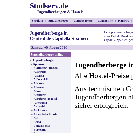
Studserv.de
Jugendherbergen & Hostels
Studium
|
Studentenleben
|
Campus Börse
|
Community
|
Karriere
|
Eine preiswerte Juge
Jugendherberge in
oder Bed & Breakfast
Central de Capdella Spanien
Capdella Spanien ge
Samstag, 08. August 2026
Jugendherberge online
»
Jugendherbergen
Jugendherberge in
»
Spanien
-
(Cartajima) Ronda
-
A Estrada
Alle Hostel-Preise 
-
Alcorisa
-
Alfaz del Pi
-
Alicante
Aus technischen Gr
-
Almeria
-
Alora
-
Jugendherbergen nic
Alpujarra
-
Alpujarra de la Si
-
Antequera
sicher erfolgreich.
-
Arbuniel
-
Archidona
-
Arcos de la Fronte
-
Arfa
-
Baeza
-
Banyalbufar
-
Barcelona