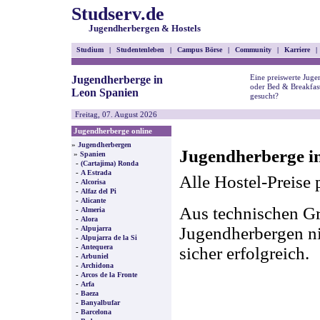
Studserv.de
Jugendherbergen & Hostels
Studium
|
Studentenleben
|
Campus Börse
|
Community
|
Karriere
|
Eine preiswerte Juge
Jugendherberge in
oder Bed & Breakfas
Leon Spanien
gesucht?
Freitag, 07. August 2026
Jugendherberge online
»
Jugendherbergen
Jugendherberge i
»
Spanien
-
(Cartajima) Ronda
-
A Estrada
Alle Hostel-Preise 
-
Alcorisa
-
Alfaz del Pi
-
Alicante
Aus technischen Gr
-
Almeria
-
Alora
-
Jugendherbergen nic
Alpujarra
-
Alpujarra de la Si
-
Antequera
sicher erfolgreich.
-
Arbuniel
-
Archidona
-
Arcos de la Fronte
-
Arfa
-
Baeza
-
Banyalbufar
-
Barcelona