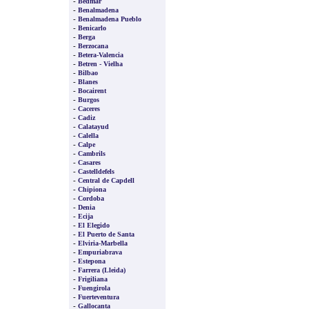
-
Bedmar
-
Benalmadena
-
Benalmadena Pueblo
-
Benicarlo
-
Berga
-
Berzocana
-
Betera-Valencia
-
Betren - Vielha
-
Bilbao
-
Blanes
-
Bocairent
-
Burgos
-
Caceres
-
Cadiz
-
Calatayud
-
Calella
-
Calpe
-
Cambrils
-
Casares
-
Castelldefels
-
Central de Capdell
-
Chipiona
-
Cordoba
-
Denia
-
Ecija
-
El Elegido
-
El Puerto de Santa
-
Elviria-Marbella
-
Empuriabrava
-
Estepona
-
Farrera (Lleida)
-
Frigiliana
-
Fuengirola
-
Fuerteventura
-
Gallocanta