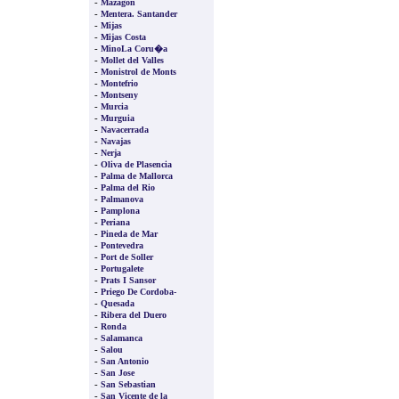
-
Mazagon
-
Mentera. Santander
-
Mijas
-
Mijas Costa
-
MinoLa Coru�a
-
Mollet del Valles
-
Monistrol de Monts
-
Montefrio
-
Montseny
-
Murcia
-
Murguia
-
Navacerrada
-
Navajas
-
Nerja
-
Oliva de Plasencia
-
Palma de Mallorca
-
Palma del Rio
-
Palmanova
-
Pamplona
-
Periana
-
Pineda de Mar
-
Pontevedra
-
Port de Soller
-
Portugalete
-
Prats I Sansor
-
Priego De Cordoba-
-
Quesada
-
Ribera del Duero
-
Ronda
-
Salamanca
-
Salou
-
San Antonio
-
San Jose
-
San Sebastian
-
San Vicente de la