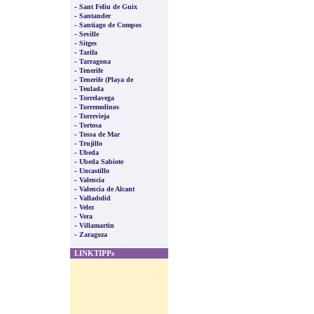
-
Sant Feliu de Guix
-
Santander
-
Santiago de Compos
-
Seville
-
Sitges
-
Tarifa
-
Tarragona
-
Tenerife
-
Tenerife (Playa de
-
Teulada
-
Torrelavega
-
Torremolinos
-
Torrevieja
-
Tortosa
-
Tossa de Mar
-
Trujillo
-
Ubeda
-
Ubeda Sabiote
-
Uncastillo
-
Valencia
-
Valencia de Alcant
-
Valladolid
-
Velez
-
Vera
-
Villamartin
-
Zaragoza
LINKTIPPs