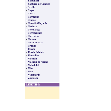
-
Santander
-
Santiago de Compos
-
Seville
-
Sitges
-
Tarifa
-
Tarragona
-
Tenerife
-
Tenerife (Playa de
-
Teulada
-
Torrelavega
-
Torremolinos
-
Torrevieja
-
Tortosa
-
Tossa de Mar
-
Trujillo
-
Ubeda
-
Ubeda Sabiote
-
Uncastillo
-
Valencia
-
Valencia de Alcant
-
Valladolid
-
Velez
-
Vera
-
Villamartin
-
Zaragoza
LINKTIPPs