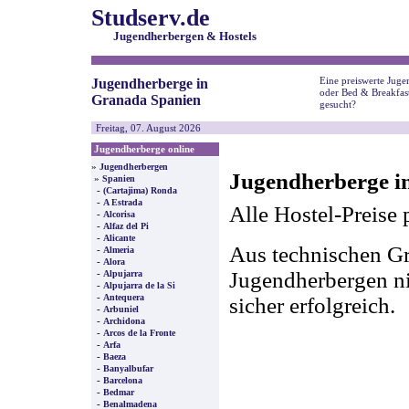
Studserv.de
Jugendherbergen & Hostels
Eine preiswerte Juge
Jugendherberge in
oder Bed & Breakfas
Granada Spanien
gesucht?
Freitag, 07. August 2026
Jugendherberge online
»
Jugendherbergen
Jugendherberge i
»
Spanien
-
(Cartajima) Ronda
-
A Estrada
Alle Hostel-Preise 
-
Alcorisa
-
Alfaz del Pi
-
Alicante
Aus technischen Gr
-
Almeria
-
Alora
-
Jugendherbergen nic
Alpujarra
-
Alpujarra de la Si
-
Antequera
sicher erfolgreich.
-
Arbuniel
-
Archidona
-
Arcos de la Fronte
-
Arfa
-
Baeza
-
Banyalbufar
-
Barcelona
-
Bedmar
-
Benalmadena