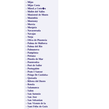
-
Mijas
-
Mijas Costa
-
MinoLa Coru�a
-
Mollet del Valles
-
Monistrol de Monts
-
Montefrio
-
Montseny
-
Murcia
-
Murguia
-
Navacerrada
-
Navajas
-
Nerja
-
Oliva de Plasencia
-
Palma de Mallorca
-
Palma del Rio
-
Palmanova
-
Pamplona
-
Periana
-
Pineda de Mar
-
Pontevedra
-
Port de Soller
-
Portugalete
-
Prats I Sansor
-
Priego De Cordoba-
-
Quesada
-
Ribera del Duero
-
Ronda
-
Salamanca
-
Salou
-
San Antonio
-
San Jose
-
San Sebastian
-
San Vicente de la
-
Sant Feliu de Guix