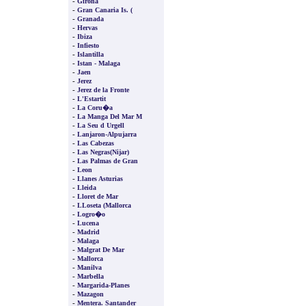
-
Girona
-
Gran Canaria Is. (
-
Granada
-
Hervas
-
Ibiza
-
Infiesto
-
Islantilla
-
Istan - Malaga
-
Jaen
-
Jerez
-
Jerez de la Fronte
-
L'Estartit
-
La Coru�a
-
La Manga Del Mar M
-
La Seu d Urgell
-
Lanjaron-Alpujarra
-
Las Cabezas
-
Las Negras(Nijar)
-
Las Palmas de Gran
-
Leon
-
Llanes Asturias
-
Lleida
-
Lloret de Mar
-
LLoseta (Mallorca
-
Logro�o
-
Lucena
-
Madrid
-
Malaga
-
Malgrat De Mar
-
Mallorca
-
Manilva
-
Marbella
-
Margarida-Planes
-
Mazagon
-
Mentera. Santander