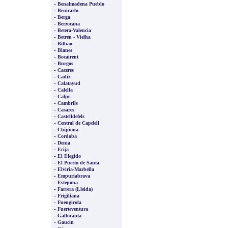
-
Benalmadena Pueblo
-
Benicarlo
-
Berga
-
Berzocana
-
Betera-Valencia
-
Betren - Vielha
-
Bilbao
-
Blanes
-
Bocairent
-
Burgos
-
Caceres
-
Cadiz
-
Calatayud
-
Calella
-
Calpe
-
Cambrils
-
Casares
-
Castelldefels
-
Central de Capdell
-
Chipiona
-
Cordoba
-
Denia
-
Ecija
-
El Elegido
-
El Puerto de Santa
-
Elviria-Marbella
-
Empuriabrava
-
Estepona
-
Farrera (Lleida)
-
Frigiliana
-
Fuengirola
-
Fuerteventura
-
Gallocanta
-
Gaucin