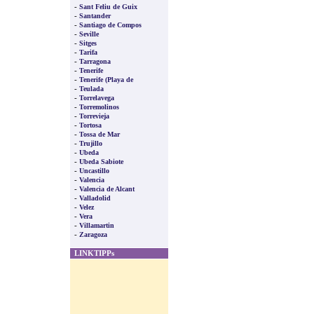
-
Sant Feliu de Guix
-
Santander
-
Santiago de Compos
-
Seville
-
Sitges
-
Tarifa
-
Tarragona
-
Tenerife
-
Tenerife (Playa de
-
Teulada
-
Torrelavega
-
Torremolinos
-
Torrevieja
-
Tortosa
-
Tossa de Mar
-
Trujillo
-
Ubeda
-
Ubeda Sabiote
-
Uncastillo
-
Valencia
-
Valencia de Alcant
-
Valladolid
-
Velez
-
Vera
-
Villamartin
-
Zaragoza
LINKTIPPs