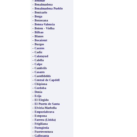
-
Bedmar
-
Benalmadena
-
Benalmadena Pueblo
-
Benicarlo
-
Berga
-
Berzocana
-
Betera-Valencia
-
Betren - Vielha
-
Bilbao
-
Blanes
-
Bocairent
-
Burgos
-
Caceres
-
Cadiz
-
Calatayud
-
Calella
-
Calpe
-
Cambrils
-
Casares
-
Castelldefels
-
Central de Capdell
-
Chipiona
-
Cordoba
-
Denia
-
Ecija
-
El Elegido
-
El Puerto de Santa
-
Elviria-Marbella
-
Empuriabrava
-
Estepona
-
Farrera (Lleida)
-
Frigiliana
-
Fuengirola
-
Fuerteventura
-
Gallocanta