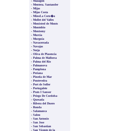
-
Mazagon
-
Mentera. Santander
-
Mijas
-
Mijas Costa
-
MinoLa Coru�a
-
Mollet del Valles
-
Monistrol de Monts
-
Montefrio
-
Montseny
-
Murcia
-
Murguia
-
Navacerrada
-
Navajas
-
Nerja
-
Oliva de Plasencia
-
Palma de Mallorca
-
Palma del Rio
-
Palmanova
-
Pamplona
-
Periana
-
Pineda de Mar
-
Pontevedra
-
Port de Soller
-
Portugalete
-
Prats I Sansor
-
Priego De Cordoba-
-
Quesada
-
Ribera del Duero
-
Ronda
-
Salamanca
-
Salou
-
San Antonio
-
San Jose
-
San Sebastian
-
San Vicente de la