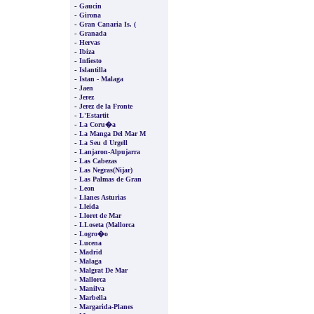
-
Gaucin
-
Girona
-
Gran Canaria Is. (
-
Granada
-
Hervas
-
Ibiza
-
Infiesto
-
Islantilla
-
Istan - Malaga
-
Jaen
-
Jerez
-
Jerez de la Fronte
-
L'Estartit
-
La Coru�a
-
La Manga Del Mar M
-
La Seu d Urgell
-
Lanjaron-Alpujarra
-
Las Cabezas
-
Las Negras(Nijar)
-
Las Palmas de Gran
-
Leon
-
Llanes Asturias
-
Lleida
-
Lloret de Mar
-
LLoseta (Mallorca
-
Logro�o
-
Lucena
-
Madrid
-
Malaga
-
Malgrat De Mar
-
Mallorca
-
Manilva
-
Marbella
-
Margarida-Planes