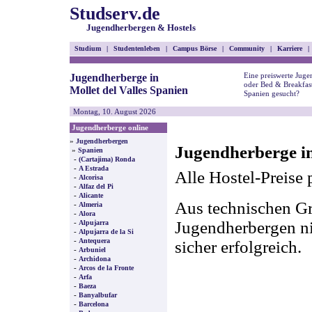
Studserv.de
Jugendherbergen & Hostels
Studium
|
Studentenleben
|
Campus Börse
|
Community
|
Karriere
|
Eine preiswerte Juge
Jugendherberge in
oder Bed & Breakfast
Mollet del Valles Spanien
Spanien gesucht?
Montag, 10. August 2026
Jugendherberge online
»
Jugendherbergen
Jugendherberge in
»
Spanien
-
(Cartajima) Ronda
-
A Estrada
Alle Hostel-Preise 
-
Alcorisa
-
Alfaz del Pi
-
Alicante
Aus technischen Gr
-
Almeria
-
Alora
-
Jugendherbergen nic
Alpujarra
-
Alpujarra de la Si
-
Antequera
sicher erfolgreich.
-
Arbuniel
-
Archidona
-
Arcos de la Fronte
-
Arfa
-
Baeza
-
Banyalbufar
-
Barcelona