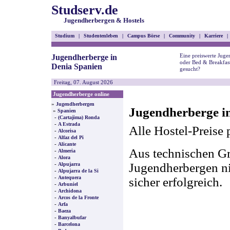
Studserv.de
Jugendherbergen & Hostels
Studium
|
Studentenleben
|
Campus Börse
|
Community
|
Karriere
|
Eine preiswerte Juge
Jugendherberge in
oder Bed & Breakfas
Denia Spanien
gesucht?
Freitag, 07. August 2026
Jugendherberge online
»
Jugendherbergen
Jugendherberge in
»
Spanien
-
(Cartajima) Ronda
-
A Estrada
Alle Hostel-Preise 
-
Alcorisa
-
Alfaz del Pi
-
Alicante
Aus technischen Gr
-
Almeria
-
Alora
-
Jugendherbergen nic
Alpujarra
-
Alpujarra de la Si
-
Antequera
sicher erfolgreich.
-
Arbuniel
-
Archidona
-
Arcos de la Fronte
-
Arfa
-
Baeza
-
Banyalbufar
-
Barcelona