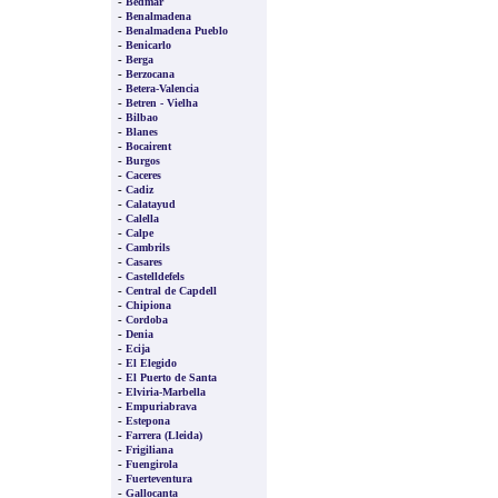
-
Bedmar
-
Benalmadena
-
Benalmadena Pueblo
-
Benicarlo
-
Berga
-
Berzocana
-
Betera-Valencia
-
Betren - Vielha
-
Bilbao
-
Blanes
-
Bocairent
-
Burgos
-
Caceres
-
Cadiz
-
Calatayud
-
Calella
-
Calpe
-
Cambrils
-
Casares
-
Castelldefels
-
Central de Capdell
-
Chipiona
-
Cordoba
-
Denia
-
Ecija
-
El Elegido
-
El Puerto de Santa
-
Elviria-Marbella
-
Empuriabrava
-
Estepona
-
Farrera (Lleida)
-
Frigiliana
-
Fuengirola
-
Fuerteventura
-
Gallocanta