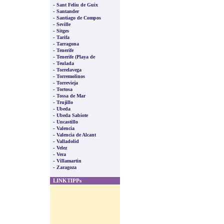
-
Sant Feliu de Guix
-
Santander
-
Santiago de Compos
-
Seville
-
Sitges
-
Tarifa
-
Tarragona
-
Tenerife
-
Tenerife (Playa de
-
Teulada
-
Torrelavega
-
Torremolinos
-
Torrevieja
-
Tortosa
-
Tossa de Mar
-
Trujillo
-
Ubeda
-
Ubeda Sabiote
-
Uncastillo
-
Valencia
-
Valencia de Alcant
-
Valladolid
-
Velez
-
Vera
-
Villamartin
-
Zaragoza
LINKTIPPs