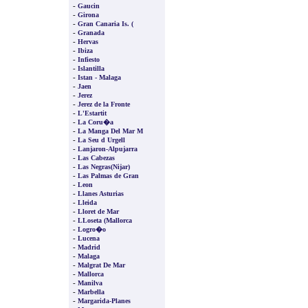
-
Gaucin
-
Girona
-
Gran Canaria Is. (
-
Granada
-
Hervas
-
Ibiza
-
Infiesto
-
Islantilla
-
Istan - Malaga
-
Jaen
-
Jerez
-
Jerez de la Fronte
-
L'Estartit
-
La Coru�a
-
La Manga Del Mar M
-
La Seu d Urgell
-
Lanjaron-Alpujarra
-
Las Cabezas
-
Las Negras(Nijar)
-
Las Palmas de Gran
-
Leon
-
Llanes Asturias
-
Lleida
-
Lloret de Mar
-
LLoseta (Mallorca
-
Logro�o
-
Lucena
-
Madrid
-
Malaga
-
Malgrat De Mar
-
Mallorca
-
Manilva
-
Marbella
-
Margarida-Planes