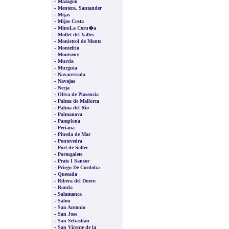
-
Mazagon
-
Mentera. Santander
-
Mijas
-
Mijas Costa
-
MinoLa Coru�a
-
Mollet del Valles
-
Monistrol de Monts
-
Montefrio
-
Montseny
-
Murcia
-
Murguia
-
Navacerrada
-
Navajas
-
Nerja
-
Oliva de Plasencia
-
Palma de Mallorca
-
Palma del Rio
-
Palmanova
-
Pamplona
-
Periana
-
Pineda de Mar
-
Pontevedra
-
Port de Soller
-
Portugalete
-
Prats I Sansor
-
Priego De Cordoba-
-
Quesada
-
Ribera del Duero
-
Ronda
-
Salamanca
-
Salou
-
San Antonio
-
San Jose
-
San Sebastian
-
San Vicente de la