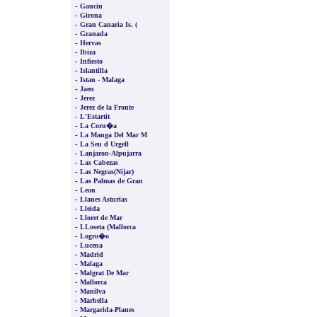
-
Gaucin
-
Girona
-
Gran Canaria Is. (
-
Granada
-
Hervas
-
Ibiza
-
Infiesto
-
Islantilla
-
Istan - Malaga
-
Jaen
-
Jerez
-
Jerez de la Fronte
-
L'Estartit
-
La Coru�a
-
La Manga Del Mar M
-
La Seu d Urgell
-
Lanjaron-Alpujarra
-
Las Cabezas
-
Las Negras(Nijar)
-
Las Palmas de Gran
-
Leon
-
Llanes Asturias
-
Lleida
-
Lloret de Mar
-
LLoseta (Mallorca
-
Logro�o
-
Lucena
-
Madrid
-
Malaga
-
Malgrat De Mar
-
Mallorca
-
Manilva
-
Marbella
-
Margarida-Planes