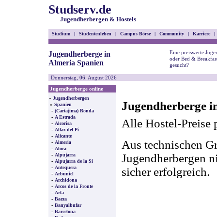
Studserv.de
Jugendherbergen & Hostels
Studium
|
Studentenleben
|
Campus Börse
|
Community
|
Karriere
|
Eine preiswerte Juge
Jugendherberge in
oder Bed & Breakfast
Almeria Spanien
gesucht?
Donnerstag, 06. August 2026
Jugendherberge online
»
Jugendherbergen
Jugendherberge in
»
Spanien
-
(Cartajima) Ronda
-
A Estrada
Alle Hostel-Preise 
-
Alcorisa
-
Alfaz del Pi
-
Alicante
Aus technischen Gr
-
Almeria
-
Alora
-
Jugendherbergen nic
Alpujarra
-
Alpujarra de la Si
-
Antequera
sicher erfolgreich.
-
Arbuniel
-
Archidona
-
Arcos de la Fronte
-
Arfa
-
Baeza
-
Banyalbufar
-
Barcelona