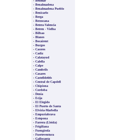
-
Bedmar
-
Benalmadena
-
Benalmadena Pueblo
-
Benicarlo
-
Berga
-
Berzocana
-
Betera-Valencia
-
Betren - Vielha
-
Bilbao
-
Blanes
-
Bocairent
-
Burgos
-
Caceres
-
Cadiz
-
Calatayud
-
Calella
-
Calpe
-
Cambrils
-
Casares
-
Castelldefels
-
Central de Capdell
-
Chipiona
-
Cordoba
-
Denia
-
Ecija
-
El Elegido
-
El Puerto de Santa
-
Elviria-Marbella
-
Empuriabrava
-
Estepona
-
Farrera (Lleida)
-
Frigiliana
-
Fuengirola
-
Fuerteventura
-
Gallocanta