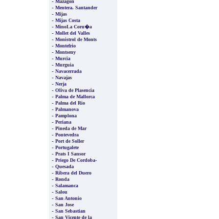
-
Mazagon
-
Mentera. Santander
-
Mijas
-
Mijas Costa
-
MinoLa Coru�a
-
Mollet del Valles
-
Monistrol de Monts
-
Montefrio
-
Montseny
-
Murcia
-
Murguia
-
Navacerrada
-
Navajas
-
Nerja
-
Oliva de Plasencia
-
Palma de Mallorca
-
Palma del Rio
-
Palmanova
-
Pamplona
-
Periana
-
Pineda de Mar
-
Pontevedra
-
Port de Soller
-
Portugalete
-
Prats I Sansor
-
Priego De Cordoba-
-
Quesada
-
Ribera del Duero
-
Ronda
-
Salamanca
-
Salou
-
San Antonio
-
San Jose
-
San Sebastian
-
San Vicente de la