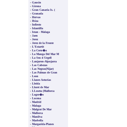
-
Gaucin
-
Girona
-
Gran Canaria Is. (
-
Granada
-
Hervas
-
Ibiza
-
Infiesto
-
Islantilla
-
Istan - Malaga
-
Jaen
-
Jerez
-
Jerez de la Fronte
-
L'Estartit
-
La Coru�a
-
La Manga Del Mar M
-
La Seu d Urgell
-
Lanjaron-Alpujarra
-
Las Cabezas
-
Las Negras(Nijar)
-
Las Palmas de Gran
-
Leon
-
Llanes Asturias
-
Lleida
-
Lloret de Mar
-
LLoseta (Mallorca
-
Logro�o
-
Lucena
-
Madrid
-
Malaga
-
Malgrat De Mar
-
Mallorca
-
Manilva
-
Marbella
-
Margarida-Planes