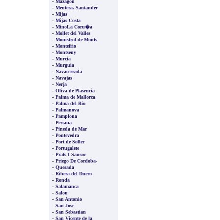
-
Mazagon
-
Mentera. Santander
-
Mijas
-
Mijas Costa
-
MinoLa Coru�a
-
Mollet del Valles
-
Monistrol de Monts
-
Montefrio
-
Montseny
-
Murcia
-
Murguia
-
Navacerrada
-
Navajas
-
Nerja
-
Oliva de Plasencia
-
Palma de Mallorca
-
Palma del Rio
-
Palmanova
-
Pamplona
-
Periana
-
Pineda de Mar
-
Pontevedra
-
Port de Soller
-
Portugalete
-
Prats I Sansor
-
Priego De Cordoba-
-
Quesada
-
Ribera del Duero
-
Ronda
-
Salamanca
-
Salou
-
San Antonio
-
San Jose
-
San Sebastian
-
San Vicente de la