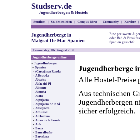
Studserv.de
Jugendherbergen & Hostels
Studium
|
Studentenleben
|
Campus Börse
|
Community
|
Karriere
|
Eine preiswerte Juge
Jugendherberge in
oder Bed & Breakfas
Malgrat De Mar Spanien
Spanien gesucht?
Donnerstag, 06. August 2026
Jugendherberge online
»
Jugendherbergen
Jugendherberge i
»
Spanien
-
(Cartajima) Ronda
-
A Estrada
Alle Hostel-Preise 
-
Alcorisa
-
Alfaz del Pi
-
Alicante
Aus technischen Gr
-
Almeria
-
Alora
-
Jugendherbergen nic
Alpujarra
-
Alpujarra de la Si
-
Antequera
sicher erfolgreich.
-
Arbuniel
-
Archidona
-
Arcos de la Fronte
-
Arfa
-
Baeza
-
Banyalbufar
-
Barcelona