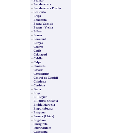
-
Bedmar
-
Benalmadena
-
Benalmadena Pueblo
-
Benicarlo
-
Berga
-
Berzocana
-
Betera-Valencia
-
Betren - Vielha
-
Bilbao
-
Blanes
-
Bocairent
-
Burgos
-
Caceres
-
Cadiz
-
Calatayud
-
Calella
-
Calpe
-
Cambrils
-
Casares
-
Castelldefels
-
Central de Capdell
-
Chipiona
-
Cordoba
-
Denia
-
Ecija
-
El Elegido
-
El Puerto de Santa
-
Elviria-Marbella
-
Empuriabrava
-
Estepona
-
Farrera (Lleida)
-
Frigiliana
-
Fuengirola
-
Fuerteventura
-
Gallocanta