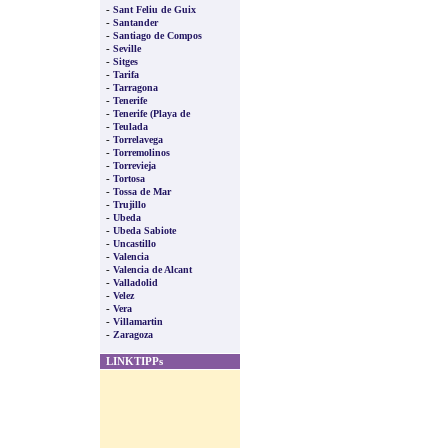
-
Sant Feliu de Guix
-
Santander
-
Santiago de Compos
-
Seville
-
Sitges
-
Tarifa
-
Tarragona
-
Tenerife
-
Tenerife (Playa de
-
Teulada
-
Torrelavega
-
Torremolinos
-
Torrevieja
-
Tortosa
-
Tossa de Mar
-
Trujillo
-
Ubeda
-
Ubeda Sabiote
-
Uncastillo
-
Valencia
-
Valencia de Alcant
-
Valladolid
-
Velez
-
Vera
-
Villamartin
-
Zaragoza
LINKTIPPs