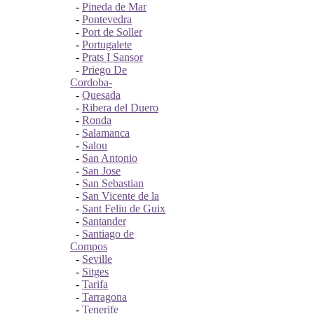
-
Pineda de Mar
-
Pontevedra
-
Port de Soller
-
Portugalete
-
Prats I Sansor
-
Priego De
Cordoba-
-
Quesada
-
Ribera del Duero
-
Ronda
-
Salamanca
-
Salou
-
San Antonio
-
San Jose
-
San Sebastian
-
San Vicente de la
-
Sant Feliu de Guix
-
Santander
-
Santiago de
Compos
-
Seville
-
Sitges
-
Tarifa
-
Tarragona
-
Tenerife