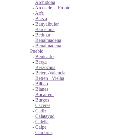
-
Archidona
-
Arcos de la Fronte
-
Arfa
-
Baeza
-
Banyalbufar
-
Barcelona
-
Bedmar
-
Benalmadena
-
Benalmadena
Pueblo
-
Benicarlo
-
Berga
-
Berzocana
-
Betera-Valencia
-
Betren - Vielha
-
Bilbao
-
Blanes
-
Bocairent
-
Burgos
-
Caceres
-
Cadiz
-
Calatayud
-
Calella
-
Calpe
-
Cambrils