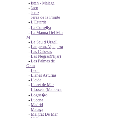
-
Istan - Malaga
-
Jaen
-
Jerez
-
Jerez de la Fronte
-
L'Estartit
-
La Coru�a
-
La Manga Del Mar
M
-
La Seu d Urgell
-
Lanjaron-Alpujarra
-
Las Cabezas
-
Las Negras(Nijar)
-
Las Palmas de
Gran
-
Leon
-
Llanes Asturias
-
Lleida
-
Lloret de Mar
-
LLoseta (Mallorca
-
Logro�o
-
Lucena
-
Madrid
-
Malaga
-
Malgrat De Mar