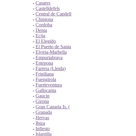
-
Casares
-
Castelldefels
-
Central de Capdell
-
Chipiona
-
Cordoba
-
Denia
-
Ecija
-
El Elegido
-
El Puerto de Santa
-
Elviria-Marbella
-
Empuriabrava
-
Estepona
-
Farrera (Lleida)
-
Frigiliana
-
Fuengirola
-
Fuerteventura
-
Gallocanta
-
Gaucin
-
Girona
-
Gran Canaria Is. (
-
Granada
-
Hervas
-
Ibiza
-
Infiesto
-
Islantilla