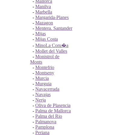
-
Mallorca
-
Manilva
-
Marbella
-
Margarida-Planes
-
Mazagon
-
Mentera. Santander
-
Mijas
-
Mijas Costa
-
MinoLa Coru�a
-
Mollet del Valles
-
Monistrol de
Monts
-
Montefrio
-
Montseny
-
Murcia
-
Murguia
-
Navacerrada
-
Navajas
-
Nerja
-
Oliva de Plasencia
-
Palma de Mallorca
-
Palma del Rio
-
Palmanova
-
Pamplona
-
Periana