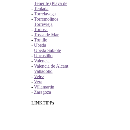
-
Tenerife (Playa de
-
Teulada
-
Torrelavega
-
Torremolinos
-
Torrevieja
-
Tortosa
-
Tossa de Mar
-
Trujillo
-
Ubeda
-
Ubeda Sabiote
-
Uncastillo
-
Valencia
-
Valencia de Alcant
-
Valladolid
-
Velez
-
Vera
-
Villamartin
-
Zaragoza
LINKTIPPs