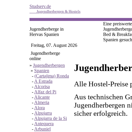
Studserv.de
Jugendherbergen & Hostels
Eine preiswerte
Jugendherberge in
Jugendherberge
Hervas Spanien
Bed & Breakfas
Spanien gesuch
Freitag, 07. August 2026
Jugendherberge
online
Jugendherber
»
Jugendherbergen
»
Spanien
-
(Cartajima) Ronda
-
A Estrada
Alle Hostel-Preise 
-
Alcorisa
-
Alfaz del Pi
Aus technischen Gr
-
Alicante
-
Almeria
Jugendherbergen nic
-
Alora
sicher erfolgreich.
-
Alpujarra
-
Alpujarra de la Si
-
Antequera
-
Arbuniel