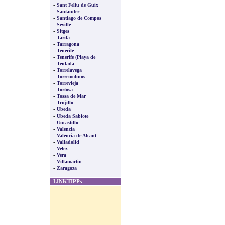
-
Sant Feliu de Guix
-
Santander
-
Santiago de Compos
-
Seville
-
Sitges
-
Tarifa
-
Tarragona
-
Tenerife
-
Tenerife (Playa de
-
Teulada
-
Torrelavega
-
Torremolinos
-
Torrevieja
-
Tortosa
-
Tossa de Mar
-
Trujillo
-
Ubeda
-
Ubeda Sabiote
-
Uncastillo
-
Valencia
-
Valencia de Alcant
-
Valladolid
-
Velez
-
Vera
-
Villamartin
-
Zaragoza
LINKTIPPs