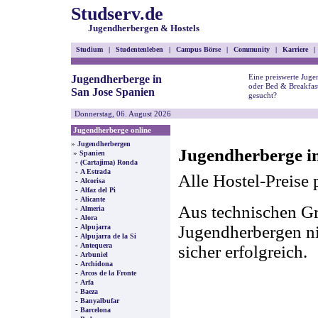
Studserv.de
Jugendherbergen & Hostels
Studium
|
Studentenleben
|
Campus Börse
|
Community
|
Karriere
|
Eine preiswerte Juge
Jugendherberge in
oder Bed & Breakfast
San Jose Spanien
gesucht?
Donnerstag, 06. August 2026
Jugendherberge online
»
Jugendherbergen
Jugendherberge in
»
Spanien
-
(Cartajima) Ronda
-
A Estrada
Alle Hostel-Preise 
-
Alcorisa
-
Alfaz del Pi
-
Alicante
Aus technischen Gr
-
Almeria
-
Alora
-
Jugendherbergen nic
Alpujarra
-
Alpujarra de la Si
-
Antequera
sicher erfolgreich.
-
Arbuniel
-
Archidona
-
Arcos de la Fronte
-
Arfa
-
Baeza
-
Banyalbufar
-
Barcelona