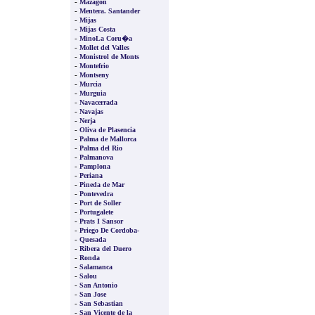
-
Mazagon
-
Mentera. Santander
-
Mijas
-
Mijas Costa
-
MinoLa Coru�a
-
Mollet del Valles
-
Monistrol de Monts
-
Montefrio
-
Montseny
-
Murcia
-
Murguia
-
Navacerrada
-
Navajas
-
Nerja
-
Oliva de Plasencia
-
Palma de Mallorca
-
Palma del Rio
-
Palmanova
-
Pamplona
-
Periana
-
Pineda de Mar
-
Pontevedra
-
Port de Soller
-
Portugalete
-
Prats I Sansor
-
Priego De Cordoba-
-
Quesada
-
Ribera del Duero
-
Ronda
-
Salamanca
-
Salou
-
San Antonio
-
San Jose
-
San Sebastian
-
San Vicente de la