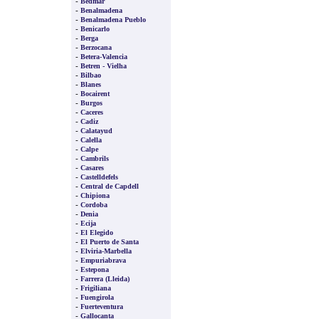
-
Bedmar
-
Benalmadena
-
Benalmadena Pueblo
-
Benicarlo
-
Berga
-
Berzocana
-
Betera-Valencia
-
Betren - Vielha
-
Bilbao
-
Blanes
-
Bocairent
-
Burgos
-
Caceres
-
Cadiz
-
Calatayud
-
Calella
-
Calpe
-
Cambrils
-
Casares
-
Castelldefels
-
Central de Capdell
-
Chipiona
-
Cordoba
-
Denia
-
Ecija
-
El Elegido
-
El Puerto de Santa
-
Elviria-Marbella
-
Empuriabrava
-
Estepona
-
Farrera (Lleida)
-
Frigiliana
-
Fuengirola
-
Fuerteventura
-
Gallocanta