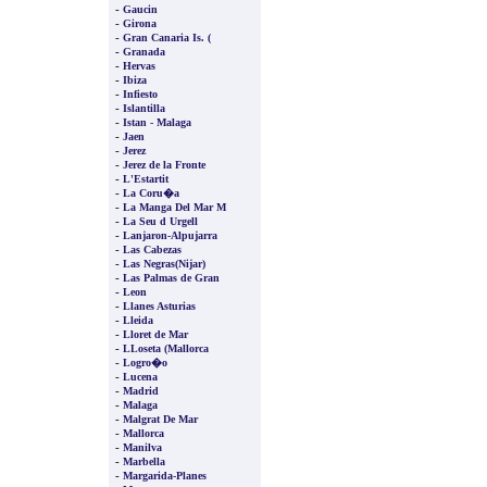
-
Gaucin
-
Girona
-
Gran Canaria Is. (
-
Granada
-
Hervas
-
Ibiza
-
Infiesto
-
Islantilla
-
Istan - Malaga
-
Jaen
-
Jerez
-
Jerez de la Fronte
-
L'Estartit
-
La Coru�a
-
La Manga Del Mar M
-
La Seu d Urgell
-
Lanjaron-Alpujarra
-
Las Cabezas
-
Las Negras(Nijar)
-
Las Palmas de Gran
-
Leon
-
Llanes Asturias
-
Lleida
-
Lloret de Mar
-
LLoseta (Mallorca
-
Logro�o
-
Lucena
-
Madrid
-
Malaga
-
Malgrat De Mar
-
Mallorca
-
Manilva
-
Marbella
-
Margarida-Planes