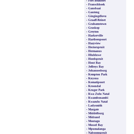
-
Fort Beaufort
-
Franschhoek
-
Gansbaai
-
Gauteng
-
Gingingdlovu
-
Graaff-Reinet
-
Grahamstown
-
Graskop
-
Greyton
-
Harkerville
-
Hartbeespoort
-
Hazyview
-
Hectorspruit
-
Hermanus
-
Hluhluwe
-
Hoedspruit
-
Hout Bay
-
Jeffreys Bay
-
Johannesburg
-
Kempton Park
-
Knysna
-
Komatipoort
-
Kroondal
-
Kruger Park
-
Kwa Zulu Natal
-
Kwambonambi
-
Kwazulu Natal
-
Ladysmith
-
Margate
-
Middelburg
-
Midrand
-
Montagu
-
Mossel Bay
-
Mpumalanga
-
Naboomspruit