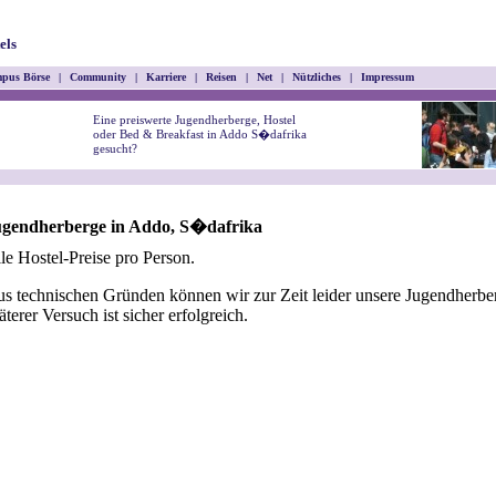
els
pus Börse
|
Community
|
Karriere
|
Reisen
|
Net
|
Nützliches
|
Impressum
Eine preiswerte Jugendherberge, Hostel
oder Bed & Breakfast in Addo S�dafrika
gesucht?
ugendherberge in Addo, S�dafrika
le Hostel-Preise pro Person.
s technischen Gründen können wir zur Zeit leider unsere Jugendherber
äterer Versuch ist sicher erfolgreich.