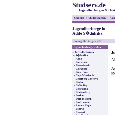
Studserv.de
Jugendherbergen & Host
Studium
|
Studentenleben
|
Cam
Jugendherberge in
Addo S�dafrika
Freitag, 07. August 2026
Jugendherberge online
J
»
Jugendherbergen
»
S�dafrika
-
Addo
Al
-
Barberton
-
Bloemfontein
Au
-
Calitzdorp
-
Cape Town
sp
-
Cape Winelands
-
Cederberg Concerva
-
Cintsa
-
Coffee Bay
-
Constantia
-
Drakensberg
-
Durban
-
Durban North
-
East London
-
Eastern Cape
-
Eshowe
-
Estcourt