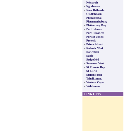
-
Nelspruit
-
Ngodwana
-
Nieu Bethesda
-
Oudtshoorn
-
Phalaborwa
-
Pietermaritzburg
-
Plettenberg Bay
-
Port Edward
-
Port Elizabeth
-
Port St Johns
-
Pretoria
-
Prince Albert
-
Riebeek West
-
Robertson
-
Sabie
-
Sedgefield
-
Somerset West
-
St Francis Bay
-
St Lucia
-
Stellenbosch
-
Tsitsikamma
-
Western Cape
-
Wilderness
LINKTIPPs