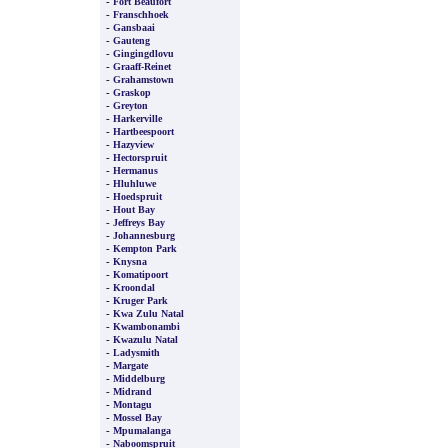
-
Fort Beaufort
-
Franschhoek
-
Gansbaai
-
Gauteng
-
Gingingdlovu
-
Graaff-Reinet
-
Grahamstown
-
Graskop
-
Greyton
-
Harkerville
-
Hartbeespoort
-
Hazyview
-
Hectorspruit
-
Hermanus
-
Hluhluwe
-
Hoedspruit
-
Hout Bay
-
Jeffreys Bay
-
Johannesburg
-
Kempton Park
-
Knysna
-
Komatipoort
-
Kroondal
-
Kruger Park
-
Kwa Zulu Natal
-
Kwambonambi
-
Kwazulu Natal
-
Ladysmith
-
Margate
-
Middelburg
-
Midrand
-
Montagu
-
Mossel Bay
-
Mpumalanga
-
Naboomspruit