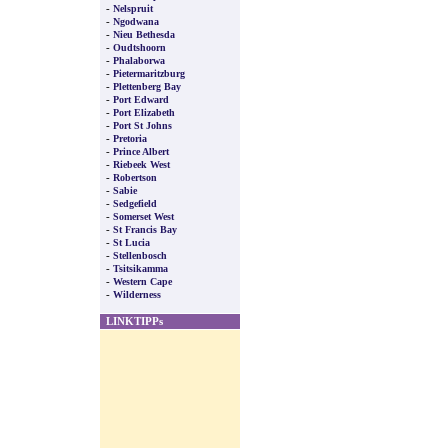
-
Nelspruit
-
Ngodwana
-
Nieu Bethesda
-
Oudtshoorn
-
Phalaborwa
-
Pietermaritzburg
-
Plettenberg Bay
-
Port Edward
-
Port Elizabeth
-
Port St Johns
-
Pretoria
-
Prince Albert
-
Riebeek West
-
Robertson
-
Sabie
-
Sedgefield
-
Somerset West
-
St Francis Bay
-
St Lucia
-
Stellenbosch
-
Tsitsikamma
-
Western Cape
-
Wilderness
LINKTIPPs