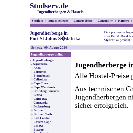
Studserv.de
Jugendherbergen & Hostels
Studium
|
Studentenleben
|
Campus Börse
|
Community
|
Karriere
|
Eine preiswerte Juge
Jugendherberge in
oder Bed & Breakfast
Port St Johns S�dafrika
S�dafrika gesucht?
Sonntag, 09. August 2026
Jugendherberge online
»
Jugendherbergen
Jugendherberge in
»
S�dafrika
-
Addo
-
Barberton
Alle Hostel-Preise 
-
Bloemfontein
-
Calitzdorp
-
Cape Town
Aus technischen Gr
-
Cape Winelands
-
Cederberg Concerva
-
Jugendherbergen nic
Cintsa
-
Coffee Bay
-
Constantia
sicher erfolgreich.
-
Drakensberg
-
Durban
-
Durban North
-
East London
-
Eastern Cape
-
Eshowe
-
Estcourt