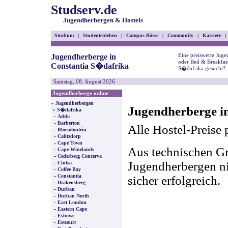
Studserv.de
Jugendherbergen & Hostels
Studium
|
Studentenleben
|
Campus Börse
|
Community
|
Karriere
|
Eine preiswerte Juge
Jugendherberge in
oder Bed & Breakfast
Constantia S�dafrika
S�dafrika gesucht?
Samstag, 08. August 2026
Jugendherberge online
»
Jugendherbergen
Jugendherberge i
»
S�dafrika
-
Addo
-
Barberton
Alle Hostel-Preise 
-
Bloemfontein
-
Calitzdorp
-
Cape Town
Aus technischen Gr
-
Cape Winelands
-
Cederberg Concerva
-
Jugendherbergen nic
Cintsa
-
Coffee Bay
-
Constantia
sicher erfolgreich.
-
Drakensberg
-
Durban
-
Durban North
-
East London
-
Eastern Cape
-
Eshowe
-
Estcourt