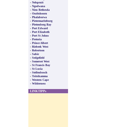
-
Nelspruit
-
Ngodwana
-
Nieu Bethesda
-
Oudtshoorn
-
Phalaborwa
-
Pietermaritzburg
-
Plettenberg Bay
-
Port Edward
-
Port Elizabeth
-
Port St Johns
-
Pretoria
-
Prince Albert
-
Riebeek West
-
Robertson
-
Sabie
-
Sedgefield
-
Somerset West
-
St Francis Bay
-
St Lucia
-
Stellenbosch
-
Tsitsikamma
-
Western Cape
-
Wilderness
LINKTIPPs