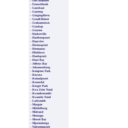
-
Fort Beaufort
-
Franschhoek
-
Gansbaai
-
Gauteng
-
Gingingdlovu
-
Graaff-Reinet
-
Grahamstown
-
Graskop
-
Greyton
-
Harkerville
-
Hartbeespoort
-
Hazyview
-
Hectorspruit
-
Hermanus
-
Hluhluwe
-
Hoedspruit
-
Hout Bay
-
Jeffreys Bay
-
Johannesburg
-
Kempton Park
-
Knysna
-
Komatipoort
-
Kroondal
-
Kruger Park
-
Kwa Zulu Natal
-
Kwambonambi
-
Kwazulu Natal
-
Ladysmith
-
Margate
-
Middelburg
-
Midrand
-
Montagu
-
Mossel Bay
-
Mpumalanga
-
Naboomspruit