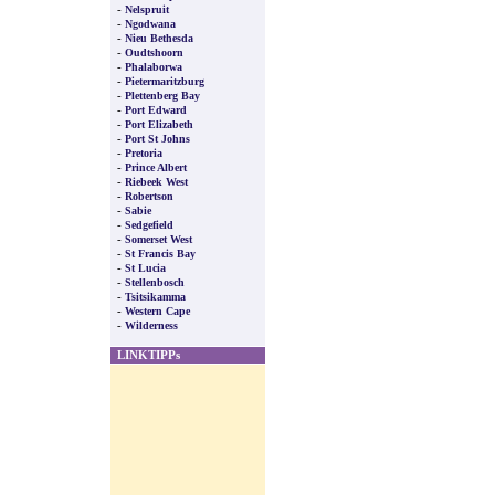
-
Nelspruit
-
Ngodwana
-
Nieu Bethesda
-
Oudtshoorn
-
Phalaborwa
-
Pietermaritzburg
-
Plettenberg Bay
-
Port Edward
-
Port Elizabeth
-
Port St Johns
-
Pretoria
-
Prince Albert
-
Riebeek West
-
Robertson
-
Sabie
-
Sedgefield
-
Somerset West
-
St Francis Bay
-
St Lucia
-
Stellenbosch
-
Tsitsikamma
-
Western Cape
-
Wilderness
LINKTIPPs