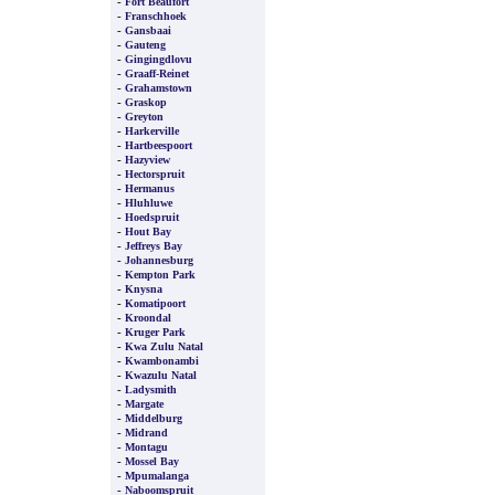
-
Fort Beaufort
-
Franschhoek
-
Gansbaai
-
Gauteng
-
Gingingdlovu
-
Graaff-Reinet
-
Grahamstown
-
Graskop
-
Greyton
-
Harkerville
-
Hartbeespoort
-
Hazyview
-
Hectorspruit
-
Hermanus
-
Hluhluwe
-
Hoedspruit
-
Hout Bay
-
Jeffreys Bay
-
Johannesburg
-
Kempton Park
-
Knysna
-
Komatipoort
-
Kroondal
-
Kruger Park
-
Kwa Zulu Natal
-
Kwambonambi
-
Kwazulu Natal
-
Ladysmith
-
Margate
-
Middelburg
-
Midrand
-
Montagu
-
Mossel Bay
-
Mpumalanga
-
Naboomspruit