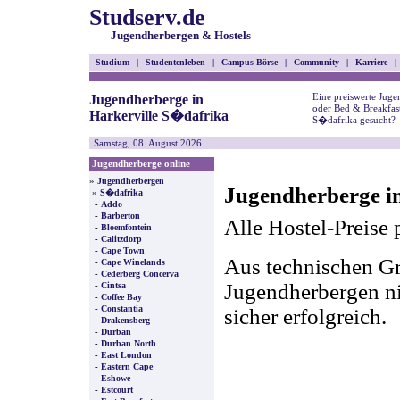
Studserv.de
Jugendherbergen & Hostels
Studium
|
Studentenleben
|
Campus Börse
|
Community
|
Karriere
|
Eine preiswerte Juge
Jugendherberge in
oder Bed & Breakfast
Harkerville S�dafrika
S�dafrika gesucht?
Samstag, 08. August 2026
Jugendherberge online
»
Jugendherbergen
Jugendherberge in
»
S�dafrika
-
Addo
-
Barberton
Alle Hostel-Preise 
-
Bloemfontein
-
Calitzdorp
-
Cape Town
Aus technischen Gr
-
Cape Winelands
-
Cederberg Concerva
-
Jugendherbergen nic
Cintsa
-
Coffee Bay
-
Constantia
sicher erfolgreich.
-
Drakensberg
-
Durban
-
Durban North
-
East London
-
Eastern Cape
-
Eshowe
-
Estcourt