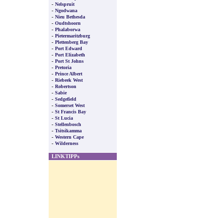
-
Nelspruit
-
Ngodwana
-
Nieu Bethesda
-
Oudtshoorn
-
Phalaborwa
-
Pietermaritzburg
-
Plettenberg Bay
-
Port Edward
-
Port Elizabeth
-
Port St Johns
-
Pretoria
-
Prince Albert
-
Riebeek West
-
Robertson
-
Sabie
-
Sedgefield
-
Somerset West
-
St Francis Bay
-
St Lucia
-
Stellenbosch
-
Tsitsikamma
-
Western Cape
-
Wilderness
LINKTIPPs