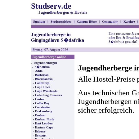
Studserv.de
Jugendherbergen & Hostels
Studium
|
Studentenleben
|
Campus Börse
|
Community
|
Karriere
|
Eine preiswerte Juge
Jugendherberge in
oder Bed & Breakfas
Gingingdlovu S�dafrika
S�dafrika gesucht?
Freitag, 07. August 2026
Jugendherberge online
»
Jugendherbergen
Jugendherberge i
»
S�dafrika
-
Addo
-
Barberton
Alle Hostel-Preise 
-
Bloemfontein
-
Calitzdorp
-
Cape Town
Aus technischen Gr
-
Cape Winelands
-
Cederberg Concerva
-
Jugendherbergen nic
Cintsa
-
Coffee Bay
-
Constantia
sicher erfolgreich.
-
Drakensberg
-
Durban
-
Durban North
-
East London
-
Eastern Cape
-
Eshowe
-
Estcourt