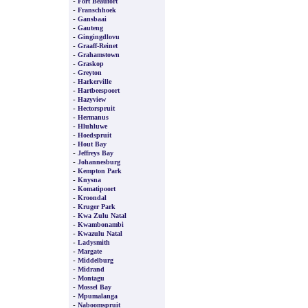
-
Fort Beaufort
-
Franschhoek
-
Gansbaai
-
Gauteng
-
Gingingdlovu
-
Graaff-Reinet
-
Grahamstown
-
Graskop
-
Greyton
-
Harkerville
-
Hartbeespoort
-
Hazyview
-
Hectorspruit
-
Hermanus
-
Hluhluwe
-
Hoedspruit
-
Hout Bay
-
Jeffreys Bay
-
Johannesburg
-
Kempton Park
-
Knysna
-
Komatipoort
-
Kroondal
-
Kruger Park
-
Kwa Zulu Natal
-
Kwambonambi
-
Kwazulu Natal
-
Ladysmith
-
Margate
-
Middelburg
-
Midrand
-
Montagu
-
Mossel Bay
-
Mpumalanga
-
Naboomspruit