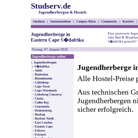
Studserv.de
Jugendherbergen & Hostels
Studium
|
Studentenleben
|
Campus Börse
|
Community
|
Karriere
|
Eine preiswerte Juge
Jugendherberge in
oder Bed & Breakfast
Eastern Cape S�dafrika
S�dafrika gesucht?
Freitag, 07. August 2026
Jugendherberge online
»
Jugendherbergen
Jugendherberge i
»
S�dafrika
-
Addo
-
Barberton
Alle Hostel-Preise 
-
Bloemfontein
-
Calitzdorp
-
Cape Town
Aus technischen Gr
-
Cape Winelands
-
Cederberg Concerva
-
Jugendherbergen nic
Cintsa
-
Coffee Bay
-
Constantia
sicher erfolgreich.
-
Drakensberg
-
Durban
-
Durban North
-
East London
-
Eastern Cape
-
Eshowe
-
Estcourt