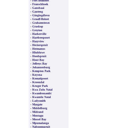
-
Fort Beaufort
-
Franschhoek
-
Gansbaai
-
Gauteng
-
Gingingdlovu
-
Graaff-Reinet
-
Grahamstown
-
Graskop
-
Greyton
-
Harkerville
-
Hartbeespoort
-
Hazyview
-
Hectorspruit
-
Hermanus
-
Hluhluwe
-
Hoedspruit
-
Hout Bay
-
Jeffreys Bay
-
Johannesburg
-
Kempton Park
-
Knysna
-
Komatipoort
-
Kroondal
-
Kruger Park
-
Kwa Zulu Natal
-
Kwambonambi
-
Kwazulu Natal
-
Ladysmith
-
Margate
-
Middelburg
-
Midrand
-
Montagu
-
Mossel Bay
-
Mpumalanga
-
Naboomspruit