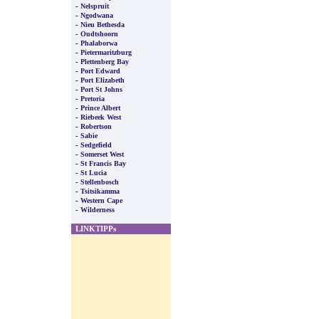
-
Nelspruit
-
Ngodwana
-
Nieu Bethesda
-
Oudtshoorn
-
Phalaborwa
-
Pietermaritzburg
-
Plettenberg Bay
-
Port Edward
-
Port Elizabeth
-
Port St Johns
-
Pretoria
-
Prince Albert
-
Riebeek West
-
Robertson
-
Sabie
-
Sedgefield
-
Somerset West
-
St Francis Bay
-
St Lucia
-
Stellenbosch
-
Tsitsikamma
-
Western Cape
-
Wilderness
LINKTIPPs