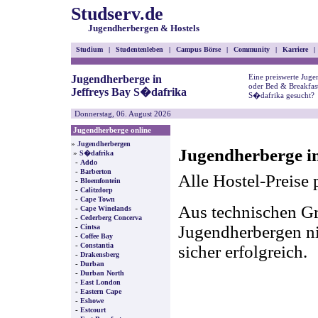
Studserv.de
Jugendherbergen & Hostels
Studium
|
Studentenleben
|
Campus Börse
|
Community
|
Karriere
|
Eine preiswerte Juge
Jugendherberge in
oder Bed & Breakfast
Jeffreys Bay S�dafrika
S�dafrika gesucht?
Donnerstag, 06. August 2026
Jugendherberge online
»
Jugendherbergen
Jugendherberge in
»
S�dafrika
-
Addo
-
Barberton
Alle Hostel-Preise 
-
Bloemfontein
-
Calitzdorp
-
Cape Town
Aus technischen Gr
-
Cape Winelands
-
Cederberg Concerva
-
Jugendherbergen nic
Cintsa
-
Coffee Bay
-
Constantia
sicher erfolgreich.
-
Drakensberg
-
Durban
-
Durban North
-
East London
-
Eastern Cape
-
Eshowe
-
Estcourt