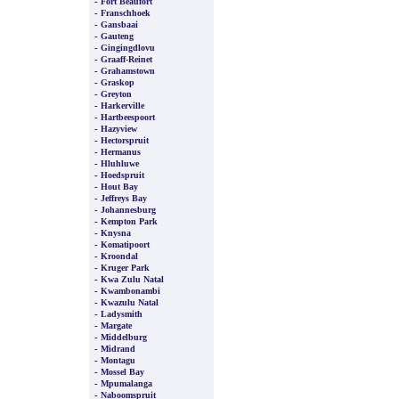
-
Fort Beaufort
-
Franschhoek
-
Gansbaai
-
Gauteng
-
Gingingdlovu
-
Graaff-Reinet
-
Grahamstown
-
Graskop
-
Greyton
-
Harkerville
-
Hartbeespoort
-
Hazyview
-
Hectorspruit
-
Hermanus
-
Hluhluwe
-
Hoedspruit
-
Hout Bay
-
Jeffreys Bay
-
Johannesburg
-
Kempton Park
-
Knysna
-
Komatipoort
-
Kroondal
-
Kruger Park
-
Kwa Zulu Natal
-
Kwambonambi
-
Kwazulu Natal
-
Ladysmith
-
Margate
-
Middelburg
-
Midrand
-
Montagu
-
Mossel Bay
-
Mpumalanga
-
Naboomspruit