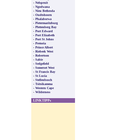
-
Nelspruit
-
Ngodwana
-
Nieu Bethesda
-
Oudtshoorn
-
Phalaborwa
-
Pietermaritzburg
-
Plettenberg Bay
-
Port Edward
-
Port Elizabeth
-
Port St Johns
-
Pretoria
-
Prince Albert
-
Riebeek West
-
Robertson
-
Sabie
-
Sedgefield
-
Somerset West
-
St Francis Bay
-
St Lucia
-
Stellenbosch
-
Tsitsikamma
-
Western Cape
-
Wilderness
LINKTIPPs