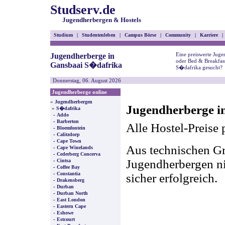
Studserv.de
Jugendherbergen & Hostels
Studium
|
Studentenleben
|
Campus Börse
|
Community
|
Karriere
|
Eine preiswerte Juge
Jugendherberge in
oder Bed & Breakfas
Gansbaai S�dafrika
S�dafrika gesucht?
Donnerstag, 06. August 2026
Jugendherberge online
»
Jugendherbergen
Jugendherberge i
»
S�dafrika
-
Addo
-
Barberton
Alle Hostel-Preise 
-
Bloemfontein
-
Calitzdorp
-
Cape Town
Aus technischen Gr
-
Cape Winelands
-
Cederberg Concerva
-
Jugendherbergen nic
Cintsa
-
Coffee Bay
-
Constantia
sicher erfolgreich.
-
Drakensberg
-
Durban
-
Durban North
-
East London
-
Eastern Cape
-
Eshowe
-
Estcourt