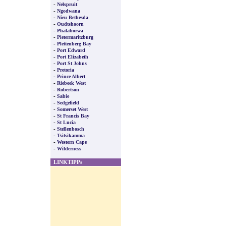
-
Nelspruit
-
Ngodwana
-
Nieu Bethesda
-
Oudtshoorn
-
Phalaborwa
-
Pietermaritzburg
-
Plettenberg Bay
-
Port Edward
-
Port Elizabeth
-
Port St Johns
-
Pretoria
-
Prince Albert
-
Riebeek West
-
Robertson
-
Sabie
-
Sedgefield
-
Somerset West
-
St Francis Bay
-
St Lucia
-
Stellenbosch
-
Tsitsikamma
-
Western Cape
-
Wilderness
LINKTIPPs