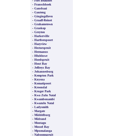
-
Fort Beaufort
-
Franschhoek
-
Gansbaai
-
Gauteng
-
Gingingdlovu
-
Graaff-Reinet
-
Grahamstown
-
Graskop
-
Greyton
-
Harkerville
-
Hartbeespoort
-
Hazyview
-
Hectorspruit
-
Hermanus
-
Hluhluwe
-
Hoedspruit
-
Hout Bay
-
Jeffreys Bay
-
Johannesburg
-
Kempton Park
-
Knysna
-
Komatipoort
-
Kroondal
-
Kruger Park
-
Kwa Zulu Natal
-
Kwambonambi
-
Kwazulu Natal
-
Ladysmith
-
Margate
-
Middelburg
-
Midrand
-
Montagu
-
Mossel Bay
-
Mpumalanga
-
Naboomspruit