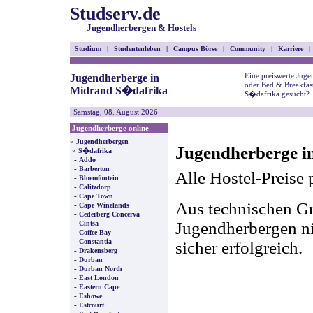
Studserv.de
Jugendherbergen & Hostels
Studium
|
Studentenleben
|
Campus Börse
|
Community
|
Karriere
|
Eine preiswerte Juge
Jugendherberge in
oder Bed & Breakfas
Midrand S�dafrika
S�dafrika gesucht?
Samstag, 08. August 2026
Jugendherberge online
»
Jugendherbergen
Jugendherberge i
»
S�dafrika
-
Addo
-
Barberton
Alle Hostel-Preise 
-
Bloemfontein
-
Calitzdorp
-
Cape Town
Aus technischen Gr
-
Cape Winelands
-
Cederberg Concerva
-
Jugendherbergen nic
Cintsa
-
Coffee Bay
-
Constantia
sicher erfolgreich.
-
Drakensberg
-
Durban
-
Durban North
-
East London
-
Eastern Cape
-
Eshowe
-
Estcourt