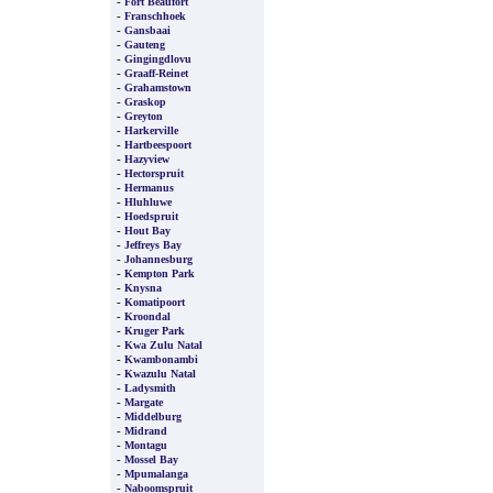
-
Fort Beaufort
-
Franschhoek
-
Gansbaai
-
Gauteng
-
Gingingdlovu
-
Graaff-Reinet
-
Grahamstown
-
Graskop
-
Greyton
-
Harkerville
-
Hartbeespoort
-
Hazyview
-
Hectorspruit
-
Hermanus
-
Hluhluwe
-
Hoedspruit
-
Hout Bay
-
Jeffreys Bay
-
Johannesburg
-
Kempton Park
-
Knysna
-
Komatipoort
-
Kroondal
-
Kruger Park
-
Kwa Zulu Natal
-
Kwambonambi
-
Kwazulu Natal
-
Ladysmith
-
Margate
-
Middelburg
-
Midrand
-
Montagu
-
Mossel Bay
-
Mpumalanga
-
Naboomspruit