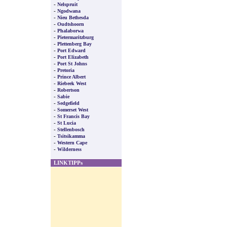
-
Nelspruit
-
Ngodwana
-
Nieu Bethesda
-
Oudtshoorn
-
Phalaborwa
-
Pietermaritzburg
-
Plettenberg Bay
-
Port Edward
-
Port Elizabeth
-
Port St Johns
-
Pretoria
-
Prince Albert
-
Riebeek West
-
Robertson
-
Sabie
-
Sedgefield
-
Somerset West
-
St Francis Bay
-
St Lucia
-
Stellenbosch
-
Tsitsikamma
-
Western Cape
-
Wilderness
LINKTIPPs