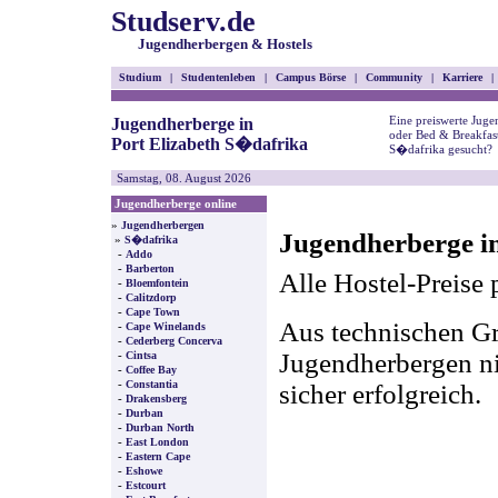
Studserv.de
Jugendherbergen & Hostels
Studium
|
Studentenleben
|
Campus Börse
|
Community
|
Karriere
|
Eine preiswerte Juge
Jugendherberge in
oder Bed & Breakfast
Port Elizabeth S�dafrika
S�dafrika gesucht?
Samstag, 08. August 2026
Jugendherberge online
»
Jugendherbergen
Jugendherberge in
»
S�dafrika
-
Addo
-
Barberton
Alle Hostel-Preise 
-
Bloemfontein
-
Calitzdorp
-
Cape Town
Aus technischen Gr
-
Cape Winelands
-
Cederberg Concerva
-
Jugendherbergen nic
Cintsa
-
Coffee Bay
-
Constantia
sicher erfolgreich.
-
Drakensberg
-
Durban
-
Durban North
-
East London
-
Eastern Cape
-
Eshowe
-
Estcourt