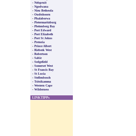
-
Nelspruit
-
Ngodwana
-
Nieu Bethesda
-
Oudtshoorn
-
Phalaborwa
-
Pietermaritzburg
-
Plettenberg Bay
-
Port Edward
-
Port Elizabeth
-
Port St Johns
-
Pretoria
-
Prince Albert
-
Riebeek West
-
Robertson
-
Sabie
-
Sedgefield
-
Somerset West
-
St Francis Bay
-
St Lucia
-
Stellenbosch
-
Tsitsikamma
-
Western Cape
-
Wilderness
LINKTIPPs