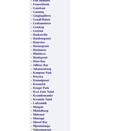
-
Fort Beaufort
-
Franschhoek
-
Gansbaai
-
Gauteng
-
Gingingdlovu
-
Graaff-Reinet
-
Grahamstown
-
Graskop
-
Greyton
-
Harkerville
-
Hartbeespoort
-
Hazyview
-
Hectorspruit
-
Hermanus
-
Hluhluwe
-
Hoedspruit
-
Hout Bay
-
Jeffreys Bay
-
Johannesburg
-
Kempton Park
-
Knysna
-
Komatipoort
-
Kroondal
-
Kruger Park
-
Kwa Zulu Natal
-
Kwambonambi
-
Kwazulu Natal
-
Ladysmith
-
Margate
-
Middelburg
-
Midrand
-
Montagu
-
Mossel Bay
-
Mpumalanga
-
Naboomspruit