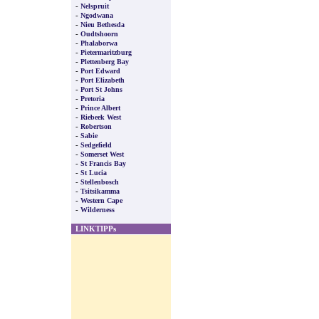
-
Nelspruit
-
Ngodwana
-
Nieu Bethesda
-
Oudtshoorn
-
Phalaborwa
-
Pietermaritzburg
-
Plettenberg Bay
-
Port Edward
-
Port Elizabeth
-
Port St Johns
-
Pretoria
-
Prince Albert
-
Riebeek West
-
Robertson
-
Sabie
-
Sedgefield
-
Somerset West
-
St Francis Bay
-
St Lucia
-
Stellenbosch
-
Tsitsikamma
-
Western Cape
-
Wilderness
LINKTIPPs