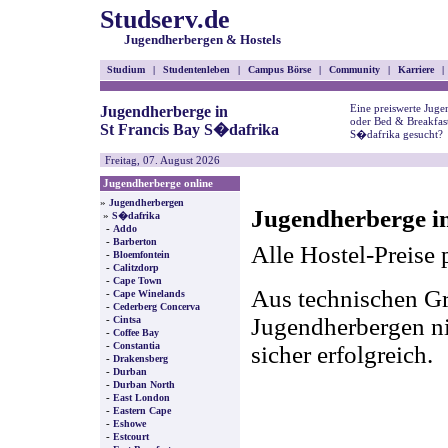
Studserv.de
Jugendherbergen & Hostels
Studium
|
Studentenleben
|
Campus Börse
|
Community
|
Karriere
|
Eine preiswerte Juge
Jugendherberge in
oder Bed & Breakfast
St Francis Bay S�dafrika
S�dafrika gesucht?
Freitag, 07. August 2026
Jugendherberge online
»
Jugendherbergen
Jugendherberge in
»
S�dafrika
-
Addo
-
Barberton
Alle Hostel-Preise 
-
Bloemfontein
-
Calitzdorp
-
Cape Town
Aus technischen Gr
-
Cape Winelands
-
Cederberg Concerva
-
Jugendherbergen nic
Cintsa
-
Coffee Bay
-
Constantia
sicher erfolgreich.
-
Drakensberg
-
Durban
-
Durban North
-
East London
-
Eastern Cape
-
Eshowe
-
Estcourt