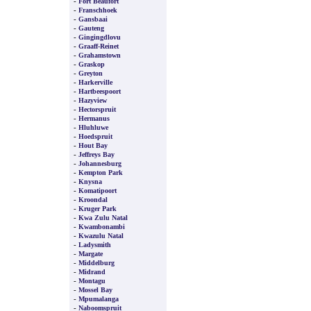
-
Fort Beaufort
-
Franschhoek
-
Gansbaai
-
Gauteng
-
Gingingdlovu
-
Graaff-Reinet
-
Grahamstown
-
Graskop
-
Greyton
-
Harkerville
-
Hartbeespoort
-
Hazyview
-
Hectorspruit
-
Hermanus
-
Hluhluwe
-
Hoedspruit
-
Hout Bay
-
Jeffreys Bay
-
Johannesburg
-
Kempton Park
-
Knysna
-
Komatipoort
-
Kroondal
-
Kruger Park
-
Kwa Zulu Natal
-
Kwambonambi
-
Kwazulu Natal
-
Ladysmith
-
Margate
-
Middelburg
-
Midrand
-
Montagu
-
Mossel Bay
-
Mpumalanga
-
Naboomspruit