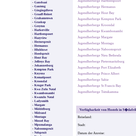
Jugendherberge Hartbeespoort
-
Gansbaai
-
Gauteng
Jugendherberge Hermanus
-
Gingingdlovu
Jugendherberge Hout Bay
-
Graaff-Reinet
-
Grahamstown
Jugendherberge Kempton Park
-
Graskop
Jugendherberge Kroondal
-
Greyton
-
Harkerville
Jugendherberge Kwambonambi
-
Hartbeespoort
Jugendherberge Margate
-
Hazyview
-
Hectorspruit
Jugendherberge Montagu
-
Hermanus
Jugendherberge Naboomspruit
-
Hluhluwe
-
Hoedspruit
Jugendherberge Nieu Bethesda
-
Hout Bay
-
Jugendherberge Pietermaritzburg
Jeffreys Bay
-
Johannesburg
Jugendherberge Port Elizabeth
-
Kempton Park
-
Knysna
Jugendherberge Prince Albert
-
Komatipoort
Jugendherberge Sabie
-
Kroondal
-
Kruger Park
Jugendherberge St Francis Bay
-
Kwa Zulu Natal
Jugendherberge Tsitsikamma
-
Kwambonambi
-
Kwazulu Natal
-
Ladysmith
-
Margate
-
Middelburg
Verfügbarkeit von Hostels in S�dafrik
-
Midrand
-
Montagu
Reiseland:
-
Mossel Bay
-
Mpumalanga
Stadt:
-
Naboomspruit
-
Nelspruit
Datum der Anreise: