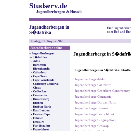
Studserv.de
Jugendherbergen & Hostels
Jugendherbergen in
Eine Jugenherber
S�dafrika
oder Bed and Bre
Freitag, 07. August 2026
Jugendherberge online
Jugendherberge in S�dafri
»
Jugendherbergen
»
S�dafrika
-
Addo
-
Barberton
-
Bloemfontein
Jugendherbergen in S�dafrika: Städte
-
Calitzdorp
-
Cape Town
Jugendherberge Addo
-
Cape Winelands
-
Cederberg Concerva
Jugendherberge Calitzdorp
-
Cintsa
Jugendherberge Cederberg Concervancy
-
Coffee Bay
-
Constantia
Jugendherberge Constantia
-
Drakensberg
Jugendherberge Durban North
-
Durban
-
Durban North
Jugendherberge Eshowe
-
East London
-
Jugendherberge Franschhoek
Eastern Cape
-
Eshowe
Jugendherberge Gingingdlovu
-
Estcourt
-
Fort Beaufort
Jugendherberge Graskop
-
Franschhoek