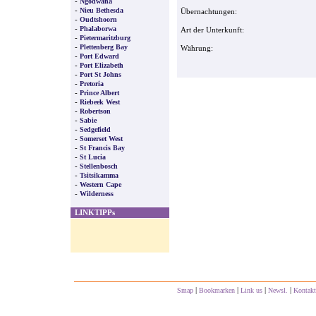
-
Ngodwana
-
Nieu Bethesda
Übernachtungen:
-
Oudtshoorn
-
Phalaborwa
Art der Unterkunft:
-
Pietermaritzburg
-
Plettenberg Bay
Währung:
-
Port Edward
-
Port Elizabeth
-
Port St Johns
-
Pretoria
-
Prince Albert
-
Riebeek West
-
Robertson
-
Sabie
-
Sedgefield
-
Somerset West
-
St Francis Bay
-
St Lucia
-
Stellenbosch
-
Tsitsikamma
-
Western Cape
-
Wilderness
LINKTIPPs
|
|
|
|
Smap
Bookmarken
Link us
Newsl.
Kontakt