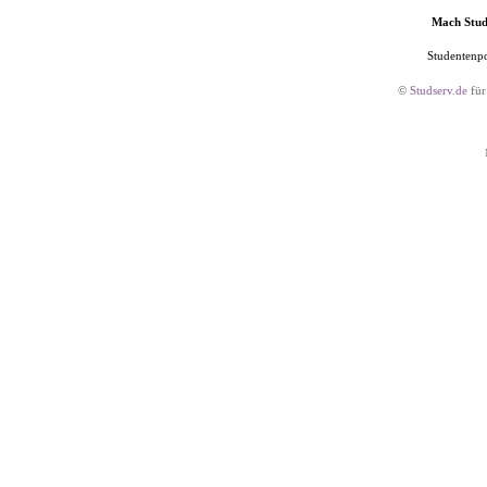
Mach Studs
Studentenpo
©
Studserv.de
für