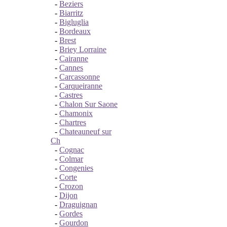
-
Beziers
-
Biarritz
-
Bigluglia
-
Bordeaux
-
Brest
-
Briey Lorraine
-
Cairanne
-
Cannes
-
Carcassonne
-
Carqueiranne
-
Castres
-
Chalon Sur Saone
-
Chamonix
-
Chartres
-
Chateauneuf sur
Ch
-
Cognac
-
Colmar
-
Congenies
-
Corte
-
Crozon
-
Dijon
-
Draguignan
-
Gordes
-
Gourdon