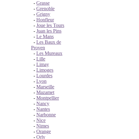
-
Grasse
-
Grenoble
-
Grigny
-
Honfleur
-
Joue les Tours
-
Juan les Pins
-
Le Mans
-
Les Baux de
Proven
-
Les Mureaux
-
Lille
-
Limay
-
Limoges
-
Lourdes
-
Lyon
-
Marseille
-
Mazamet
-
Montpellier
-
Nancy
-
Nantes
-
Narbonne
-
Nice
-
Nimes
-
Orange
-
Orly