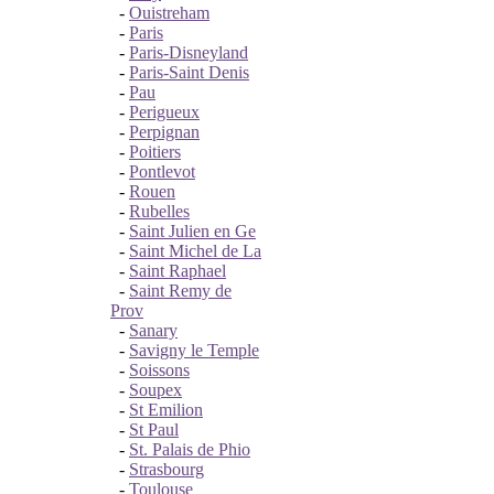
-
Ouistreham
-
Paris
-
Paris-Disneyland
-
Paris-Saint Denis
-
Pau
-
Perigueux
-
Perpignan
-
Poitiers
-
Pontlevot
-
Rouen
-
Rubelles
-
Saint Julien en Ge
-
Saint Michel de La
-
Saint Raphael
-
Saint Remy de
Prov
-
Sanary
-
Savigny le Temple
-
Soissons
-
Soupex
-
St Emilion
-
St Paul
-
St. Palais de Phio
-
Strasbourg
-
Toulouse