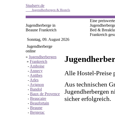
Studserv.de
Jugendherbergen & Hostels
Eine preiswerte
Jugendherberge in
Jugendherberge
Beaune Frankreich
Bed & Breakfas
Frankreich ges
Sonntag, 09. August 2026
Jugendherberge
online
Jugendherber
»
Jugendherbergen
»
Frankreich
-
Amboise
-
Annecy
Alle Hostel-Preise 
-
Antibes
-
Arles
Aus technischen Gr
-
Avignon
-
Bandol
Jugendherbergen nic
-
Baux de Provence
sicher erfolgreich.
-
Beaucaire
-
Beaufortain
-
Beaune
-
Bergerac