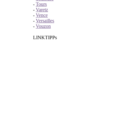
-
Tours
-
Varetz
-
Vence
-
Versailles
-
Vouzon
LINKTIPPs