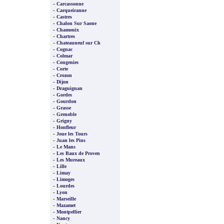
-
Carcassonne
-
Carqueiranne
-
Castres
-
Chalon Sur Saone
-
Chamonix
-
Chartres
-
Chateauneuf sur Ch
-
Cognac
-
Colmar
-
Congenies
-
Corte
-
Crozon
-
Dijon
-
Draguignan
-
Gordes
-
Gourdon
-
Grasse
-
Grenoble
-
Grigny
-
Honfleur
-
Joue les Tours
-
Juan les Pins
-
Le Mans
-
Les Baux de Proven
-
Les Mureaux
-
Lille
-
Limay
-
Limoges
-
Lourdes
-
Lyon
-
Marseille
-
Mazamet
-
Montpellier
-
Nancy