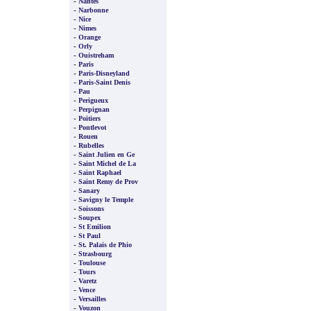
-
Nantes
-
Narbonne
-
Nice
-
Nimes
-
Orange
-
Orly
-
Ouistreham
-
Paris
-
Paris-Disneyland
-
Paris-Saint Denis
-
Pau
-
Perigueux
-
Perpignan
-
Poitiers
-
Pontlevot
-
Rouen
-
Rubelles
-
Saint Julien en Ge
-
Saint Michel de La
-
Saint Raphael
-
Saint Remy de Prov
-
Sanary
-
Savigny le Temple
-
Soissons
-
Soupex
-
St Emilion
-
St Paul
-
St. Palais de Phio
-
Strasbourg
-
Toulouse
-
Tours
-
Varetz
-
Vence
-
Versailles
-
Vouzon