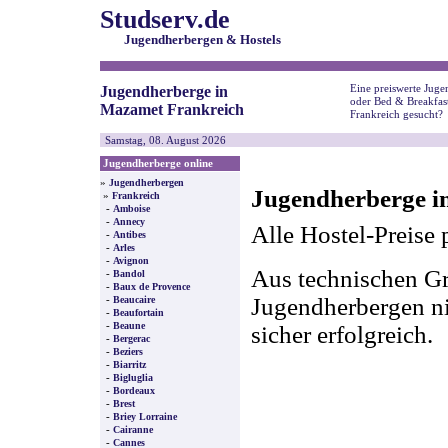
Studserv.de
Jugendherbergen & Hostels
Eine preiswerte Juge
Jugendherberge in
oder Bed & Breakfas
Mazamet Frankreich
Frankreich gesucht?
Samstag, 08. August 2026
Jugendherberge online
»
Jugendherbergen
Jugendherberge i
»
Frankreich
-
Amboise
-
Annecy
Alle Hostel-Preise 
-
Antibes
-
Arles
-
Avignon
Aus technischen Gr
-
Bandol
-
Baux de Provence
-
Jugendherbergen nic
Beaucaire
-
Beaufortain
-
Beaune
sicher erfolgreich.
-
Bergerac
-
Beziers
-
Biarritz
-
Bigluglia
-
Bordeaux
-
Brest
-
Briey Lorraine
-
Cairanne
-
Cannes