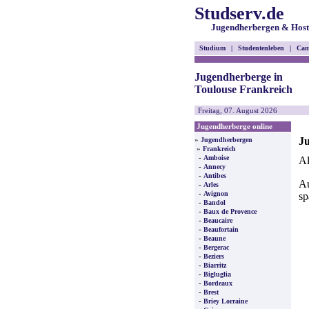
Studserv.de
Jugendherbergen & Host
Studium
|
Studentenleben
|
Cam
Jugendherberge in
Toulouse Frankreich
Freitag, 07. August 2026
Jugendherberge online
Ju
»
Jugendherbergen
»
Frankreich
-
Amboise
Al
-
Annecy
-
Antibes
Au
-
Arles
-
Avignon
sp
-
Bandol
-
Baux de Provence
-
Beaucaire
-
Beaufortain
-
Beaune
-
Bergerac
-
Beziers
-
Biarritz
-
Bigluglia
-
Bordeaux
-
Brest
-
Briey Lorraine