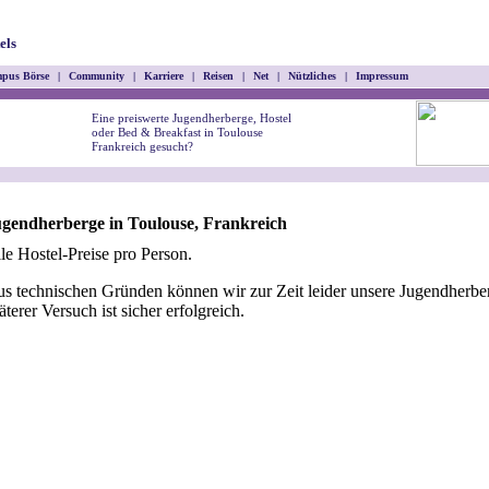
els
pus Börse
|
Community
|
Karriere
|
Reisen
|
Net
|
Nützliches
|
Impressum
Eine preiswerte Jugendherberge, Hostel
oder Bed & Breakfast in Toulouse
Frankreich gesucht?
gendherberge in Toulouse, Frankreich
le Hostel-Preise pro Person.
s technischen Gründen können wir zur Zeit leider unsere Jugendherber
äterer Versuch ist sicher erfolgreich.