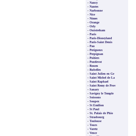
-
Nancy
-
Nantes
-
Narbonne
-
Nice
-
Nimes
-
Orange
-
Orly
-
Ouistreham
-
Paris
-
Paris-Disneyland
-
Paris-Saint Denis
-
Pau
-
Perigueux
-
Perpignan
-
Poitiers
-
Pontlevot
-
Rouen
-
Rubelles
-
Saint Julien en Ge
-
Saint Michel de La
-
Saint Raphael
-
Saint Remy de Prov
-
Sanary
-
Savigny le Temple
-
Soissons
-
Soupex
-
St Emilion
-
St Paul
-
St. Palais de Phio
-
Strasbourg
-
Toulouse
-
Tours
-
Varetz
-
Vence