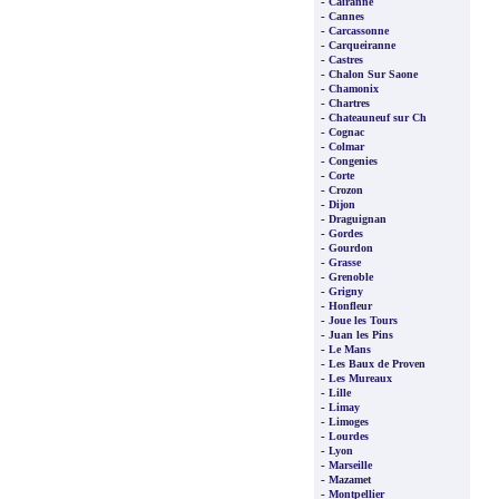
-
Cairanne
-
Cannes
-
Carcassonne
-
Carqueiranne
-
Castres
-
Chalon Sur Saone
-
Chamonix
-
Chartres
-
Chateauneuf sur Ch
-
Cognac
-
Colmar
-
Congenies
-
Corte
-
Crozon
-
Dijon
-
Draguignan
-
Gordes
-
Gourdon
-
Grasse
-
Grenoble
-
Grigny
-
Honfleur
-
Joue les Tours
-
Juan les Pins
-
Le Mans
-
Les Baux de Proven
-
Les Mureaux
-
Lille
-
Limay
-
Limoges
-
Lourdes
-
Lyon
-
Marseille
-
Mazamet
-
Montpellier