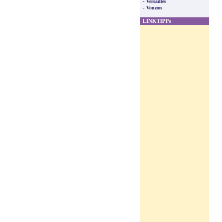
-
Versailles
-
Vouzon
LINKTIPPs