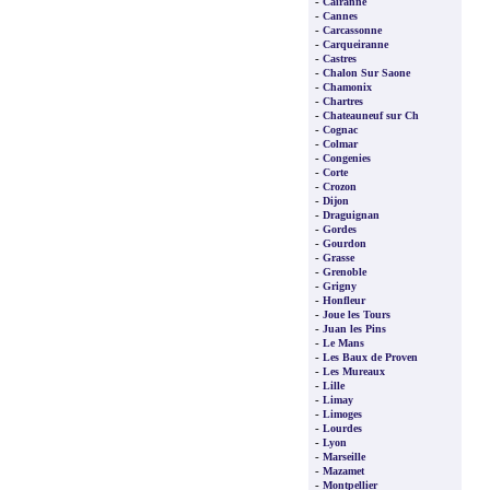
-
Cairanne
-
Cannes
-
Carcassonne
-
Carqueiranne
-
Castres
-
Chalon Sur Saone
-
Chamonix
-
Chartres
-
Chateauneuf sur Ch
-
Cognac
-
Colmar
-
Congenies
-
Corte
-
Crozon
-
Dijon
-
Draguignan
-
Gordes
-
Gourdon
-
Grasse
-
Grenoble
-
Grigny
-
Honfleur
-
Joue les Tours
-
Juan les Pins
-
Le Mans
-
Les Baux de Proven
-
Les Mureaux
-
Lille
-
Limay
-
Limoges
-
Lourdes
-
Lyon
-
Marseille
-
Mazamet
-
Montpellier