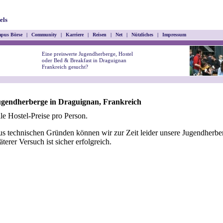
els
pus Börse
|
Community
|
Karriere
|
Reisen
|
Net
|
Nützliches
|
Impressum
Eine preiswerte Jugendherberge, Hostel
oder Bed & Breakfast in Draguignan
Frankreich gesucht?
gendherberge in Draguignan, Frankreich
le Hostel-Preise pro Person.
s technischen Gründen können wir zur Zeit leider unsere Jugendherber
äterer Versuch ist sicher erfolgreich.