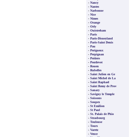
-
Nancy
-
Nantes
-
Narbonne
-
Nice
-
Nimes
-
Orange
-
Orly
-
Ouistreham
-
Paris
-
Paris-Disneyland
-
Paris-Saint Denis
-
Pau
-
Perigueux
-
Perpignan
-
Poitiers
-
Pontlevot
-
Rouen
-
Rubelles
-
Saint Julien en Ge
-
Saint Michel de La
-
Saint Raphael
-
Saint Remy de Prov
-
Sanary
-
Savigny le Temple
-
Soissons
-
Soupex
-
St Emilion
-
St Paul
-
St. Palais de Phio
-
Strasbourg
-
Toulouse
-
Tours
-
Varetz
-
Vence