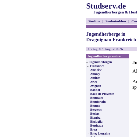
Studserv.de
Jugendherbergen & Host
Studium
|
Studentenleben
|
Cam
Jugendherberge in
Draguignan Frankreich
Freitag, 07. August 2026
Jugendherberge online
Ju
»
Jugendherbergen
»
Frankreich
-
Amboise
Al
-
Annecy
-
Antibes
Au
-
Arles
-
Avignon
sp
-
Bandol
-
Baux de Provence
-
Beaucaire
-
Beaufortain
-
Beaune
-
Bergerac
-
Beziers
-
Biarritz
-
Bigluglia
-
Bordeaux
-
Brest
-
Briey Lorraine